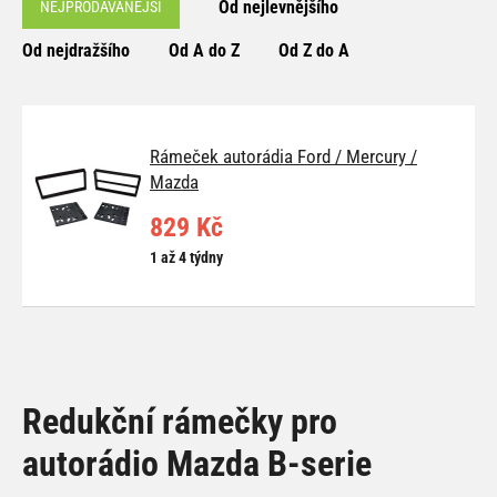
Od nejlevnějšího
NEJPRODÁVANĚJŠÍ
Od nejdražšího
Od A do Z
Od Z do A
Rámeček autorádia Ford / Mercury /
Mazda
829 Kč
1 až 4 týdny
Redukční rámečky pro
autorádio Mazda B-serie