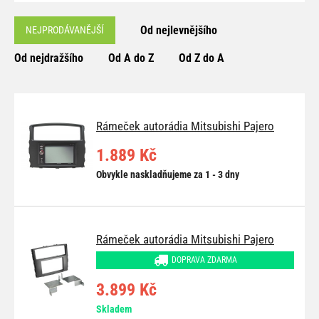
Od nejlevnějšího
NEJPRODÁVANĚJŠÍ
Od nejdražšího
Od A do Z
Od Z do A
Rámeček autorádia Mitsubishi Pajero
1.889 Kč
Obvykle naskladňujeme za 1 - 3 dny
Rámeček autorádia Mitsubishi Pajero
DOPRAVA ZDARMA
3.899 Kč
Skladem