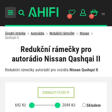
cs
0
0
Úvodní stránka
Autorádia
Redukční rámečky
Nissan
Qashqai II
Redukční rámečky pro
autorádio Nissan Qashqai II
Redukční rámečky autorádií pro vozidla
Nissan Qashqai II
.
ZOBRAZIT FILTRY
692
Kč
2049
Kč
Skladem