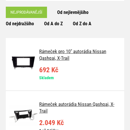
Od nejlevnějšího
NEJPRODÁVANĚJŠÍ
Od nejdražšího
Od A do Z
Od Z do A
Rámeček pro 10" autorádia Nissan
Qashqai, X-Trail
692 Kč
Skladem
Rámeček autorádia Nissan Qashqai, X-
Trail
2.049 Kč