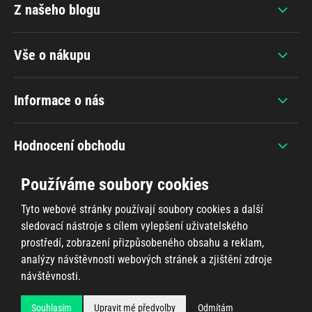
Z našeho blogu
Vše o nákupu
Informace o nás
Hodnocení obchodu
Používáme soubory cookies
Tyto webové stránky používají soubory cookies a další
sledovací nástroje s cílem vylepšení uživatelského
+420 607 383 838
prostředí, zobrazení přizpůsobeného obsahu a reklam,
analýzy návštěvnosti webových stránek a zjištění zdroje
návštěvnosti.
Všechna práva vyhrazena © 2026
Ahifi.cz
, realizace
Shean.cz
Souhlasím
Upravit mé předvolby
Odmítám