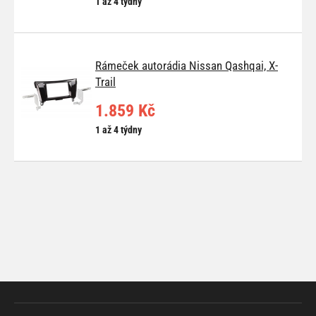
1 až 4 týdny
Rámeček autorádia Nissan Qashqai, X-
Trail
1.859 Kč
1 až 4 týdny