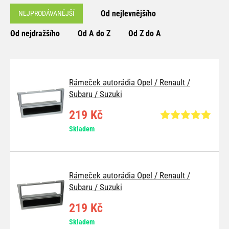
Od nejlevnějšího
NEJPRODÁVANĚJŠÍ
Od nejdražšího
Od A do Z
Od Z do A
Rámeček autorádia Opel / Renault /
Subaru / Suzuki
219 Kč
Skladem
Rámeček autorádia Opel / Renault /
Subaru / Suzuki
219 Kč
Skladem