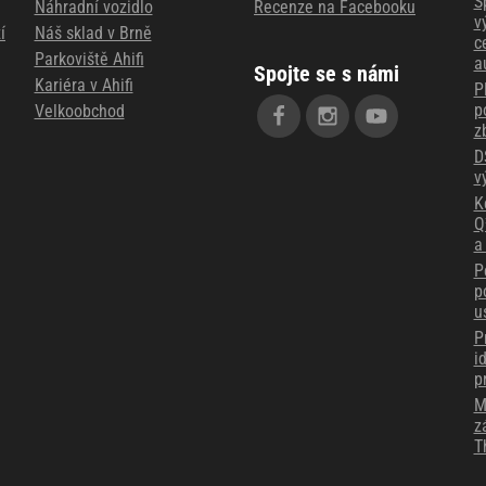
S
Náhradní vozidlo
Recenze na Facebooku
v
í
Náš sklad v Brně
c
Parkoviště Ahifi
a
Spojte se s námi
Kariéra v Ahifi
P
p
Velkoobchod
z
D
v
K
Q
a
P
p
u
P
i
p
M
z
T