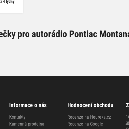
ž 4 týdny
čky pro autorádio Pontiac Montan
Informace o nás
Hodnocení obchodu
Z
Kontakty
Recenze na Heureka.cz
1
a
Kamenná prodejna
Recenze na Google