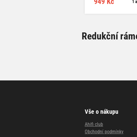
949 Kč
1 a
Redukční ráme
Vše o nákupu
Ahifi club
Obchodní podmínky