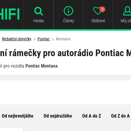
0
Hledat
Články
Oblíbené
Můj úč
Redukční rámečky
Pontiac
Montana
ní rámečky pro autorádio Pontiac 
í pro vozidla
Pontiac Montana
.
Od nejlevnějšího
Od nejdražšího
Od A do Z
Od Z do A