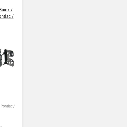
Buick /
ntiac /
 Pontiac /