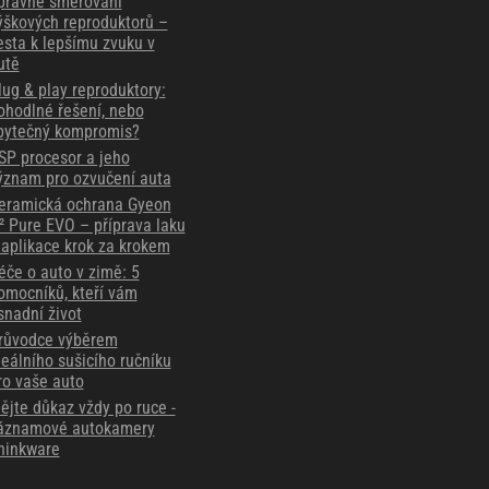
právné směrování
ýškových reproduktorů –
esta k lepšímu zvuku v
utě
lug & play reproduktory:
ohodlné řešení, nebo
bytečný kompromis?
SP procesor a jeho
ýznam pro ozvučení auta
eramická ochrana Gyeon
² Pure EVO – příprava laku
 aplikace krok za krokem
éče o auto v zimě: 5
omocníků, kteří vám
snadní život
růvodce výběrem
deálního sušicího ručníku
ro vaše auto
ějte důkaz vždy po ruce -
áznamové autokamery
hinkware