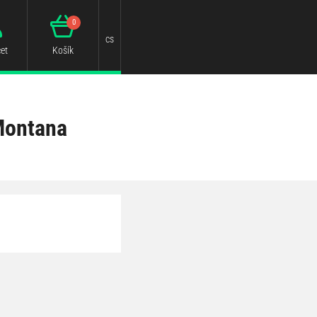
0
cs
et
Košík
Montana