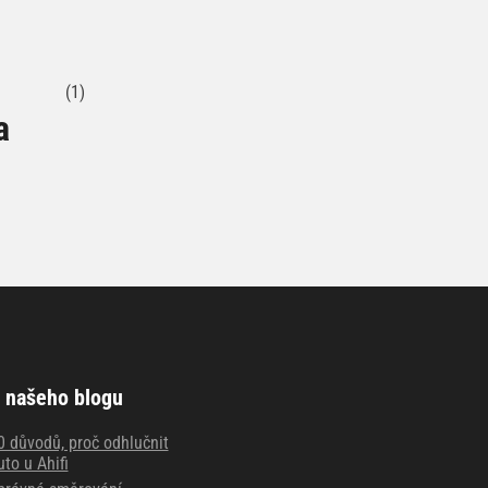
(1)
a
 našeho blogu
0 důvodů, proč odhlučnit
uto u Ahifi