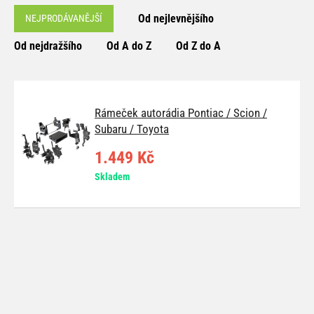
Od nejlevnějšího
NEJPRODÁVANĚJŠÍ
Od nejdražšího
Od A do Z
Od Z do A
Rámeček autorádia Pontiac / Scion /
Subaru / Toyota
1.449 Kč
Skladem