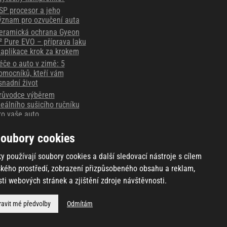
SP procesor a jeho
ýznam pro ozvučení auta
eramická ochrana Gyeon
² Pure EVO – příprava laku
 aplikace krok za krokem
éče o auto v zimě: 5
omocníků, kteří vám
snadní život
růvodce výběrem
deálního sušicího ručníku
ro vaše auto
ějte důkaz vždy po ruce -
áznamové autokamery
oubory cookies
hinkware
y používají soubory cookies a další sledovací nástroje s cílem
ského prostředí, zobrazení přizpůsobeného obsahu a reklam,
ti webových stránek a zjištění zdroje návštěvnosti.
ravit mé předvolby
Odmítám