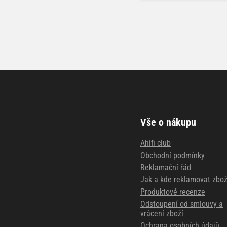
Vše o nákupu
Ahifi club
Obchodní podmínky
Reklamační řád
Jak a kde reklamovat zbož
Produktové recenze
Odstoupení od smlouvy a
vrácení zboží
Ochrana osobních údajů