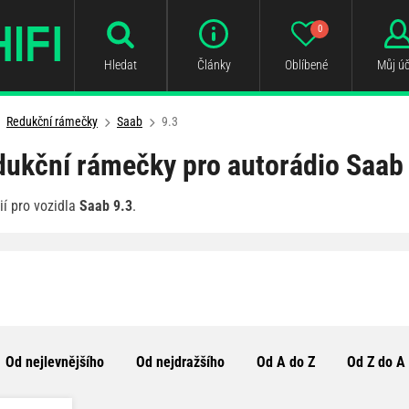
0
Hledat
Články
Oblíbené
Můj úč
Redukční rámečky
Saab
9.3
ukční rámečky pro autorádio Saab
í pro vozidla
Saab 9.3
.
Od nejlevnějšího
Od nejdražšího
Od A do Z
Od Z do A