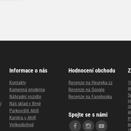
Informace o nás
Hodnocení obchodu
Z
Kontakty
Recenze na Heureka.cz
1
a
Kamenná prodejna
Recenze na Google
S
Náhradní vozidlo
Recenze na Facebooku
v
í
Náš sklad v Brně
c
Parkoviště Ahifi
a
Spojte se s námi
Kariéra v Ahifi
P
p
Velkoobchod
z