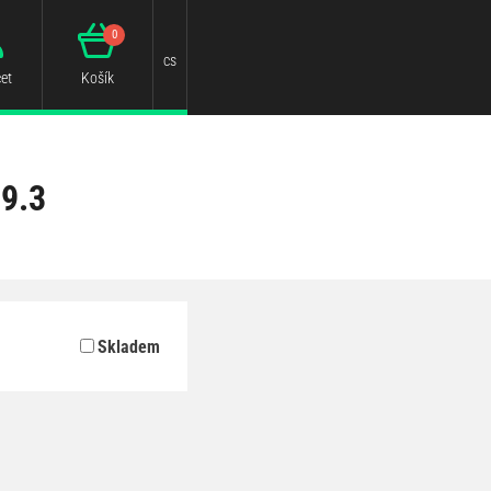
0
cs
et
Košík
 9.3
Skladem