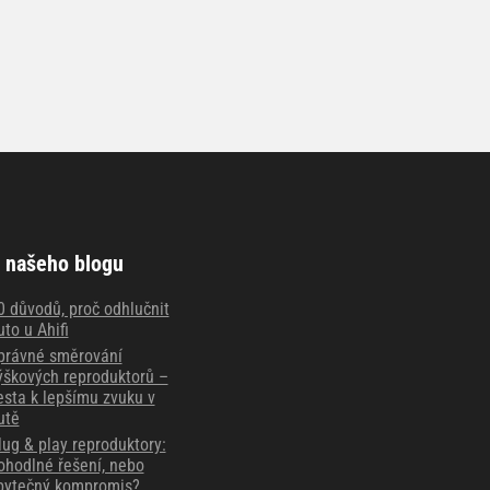
 našeho blogu
0 důvodů, proč odhlučnit
uto u Ahifi
právné směrování
ýškových reproduktorů –
esta k lepšímu zvuku v
utě
lug & play reproduktory:
ohodlné řešení, nebo
bytečný kompromis?