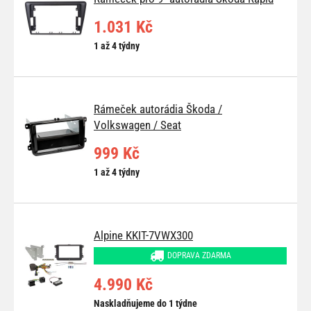
1.031 Kč
1 až 4 týdny
Rámeček autorádia Škoda /
Volkswagen / Seat
999 Kč
1 až 4 týdny
Alpine KKIT-7VWX300
DOPRAVA ZDARMA
4.990 Kč
Naskladňujeme do 1 týdne