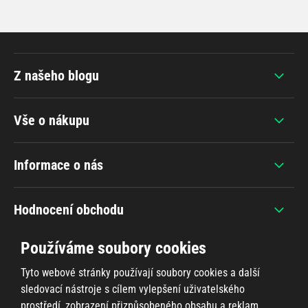
Z našeho blogu
Vše o nákupu
Informace o nás
Hodnocení obchodu
Používáme soubory cookies
Tyto webové stránky používají soubory cookies a další
sledovací nástroje s cílem vylepšení uživatelského
+420 607 383 838
prostředí, zobrazení přizpůsobeného obsahu a reklam,