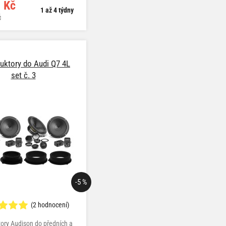
 Kč
1 až 4 týdny
č
uktory do Audi Q7 4L
set č. 3
-5 %
(2 hodnocení)
ory Audison do předních a