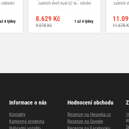
- základní
zadních dveří Audi Q7 4L - střední
zadních dv
třída
8.629 Kč
11.09
až 4 týdny
1 až 4 týdny
9.078 Kč
11.678 K
Informace o nás
Hodnocení obchodu
Z
Kontakty
Recenze na Heureka.cz
1
a
Kamenná prodejna
Recenze na Google
S
Náhradní vozidlo
Recenze na Facebooku