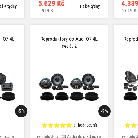
5.629 Kč
4.389
až 4 týdny
1 až 4 týdny
5.919 Kč
4.619 K
i Q7 4L
Reproduktory do Audi Q7 4L
Reprod
set č. 2
-5 %
-5 %
(1 hodnocení)
edních a
reproduktory ESB Audio do předních a
reprodukt