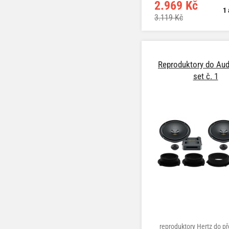
2.969 Kč
1 
3.119 Kč
Reproduktory do Aud
set č. 1
reproduktory Hertz do př