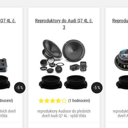
Q7 4L č.
Reproduktory do Audi Q7 4L č.
Reprodu
3
-5 %
-5 %
dnocení)
(1 hodnocení)
ních dveří
reproduktory Audison do předních
reprodukt
třída
dveří Audi Q7 4L - vyšší třída
dveří A