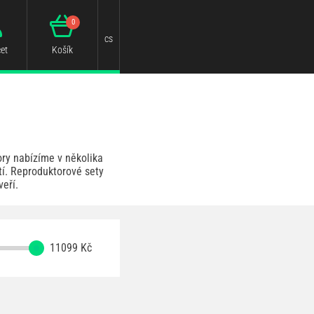
0
cs
et
Košík
ory nabízíme v několika
tí. Reproduktorové sety
eří.
11099
Kč