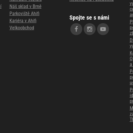
v
í
Náš sklad v Brně
c
Parkoviště Ahifi
a
Spojte se s námi
Kariéra v Ahifi
P
p
Velkoobchod
z
D
v
K
Q
a
P
p
u
P
i
p
M
z
T