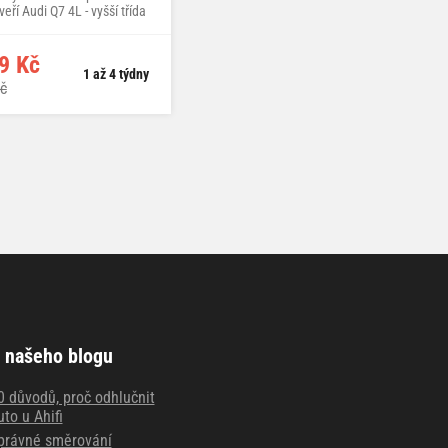
eří Audi Q7 4L - vyšší třída
9 Kč
1 až 4 týdny
č
 našeho blogu
0 důvodů, proč odhlučnit
uto u Ahifi
právné směrování