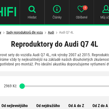
0
Hledat
Články
Oblíbené
Můj úč
y
Sady reproduktorů dle vozu
Audi
Audi Q7 4L
Reproduktory do Audi Q7 4L
rové sety do vozidla Audi Q7 4L, rok výroby 2007 až 2015. Reprodukt
íráme vždy ty nejkvalitnější na základě našich dlouholetých zkušenos
potřebné pro montáž. Pro ideální akustiku doporučujeme vytlumení dv
2969
Kč
Od nejlevnějšího
Od nejdražšího
Od A do Z
Od Z do A