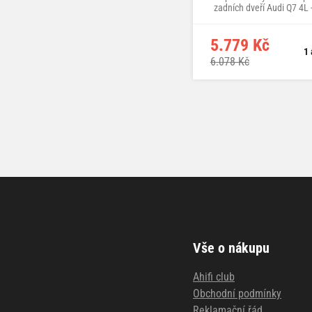
zadních dveří Audi Q7 4L 
třída
5.779 Kč
1 
6.078 Kč
Vše o nákupu
Ahifi club
Obchodní podmínky
Reklamační řád