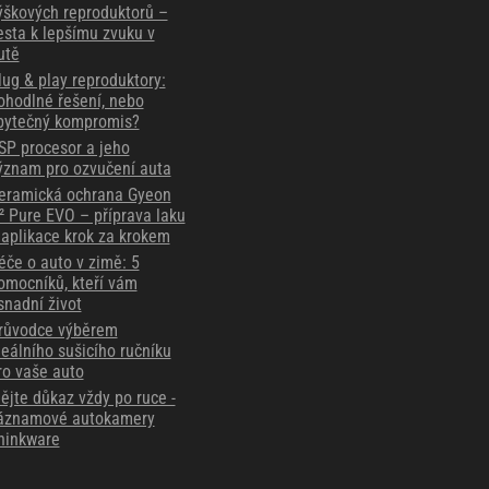
ýškových reproduktorů –
esta k lepšímu zvuku v
utě
lug & play reproduktory:
ohodlné řešení, nebo
bytečný kompromis?
SP procesor a jeho
ýznam pro ozvučení auta
eramická ochrana Gyeon
² Pure EVO – příprava laku
 aplikace krok za krokem
éče o auto v zimě: 5
omocníků, kteří vám
snadní život
růvodce výběrem
deálního sušicího ručníku
ro vaše auto
ějte důkaz vždy po ruce -
áznamové autokamery
hinkware