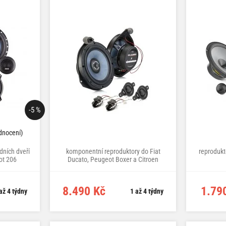
-5 %
dnocení)
dních dveří
komponentní reproduktory do Fiat
reprodukt
ot 206
Ducato, Peugeot Boxer a Citroen
Jumper, Ø 165 mm, 100 W RMS, 3 Ω
8.490 Kč
1.79
až 4 týdny
1 až 4 týdny