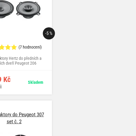
-5 %
(7 hodnocení)
ktory Hertz do předních a
ích dveří Peugeot 206
9 Kč
Skladem
č
ktory do Peugeot 307
set č. 2