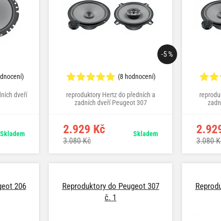
-5 %
odnocení)
(8 hodnocení)
ních dveří
reproduktory Hertz do předních a
reprodu
zadních dveří Peugeot 307
zadn
2.929 Kč
2.92
Skladem
Skladem
3.080 Kč
3.080 K
geot 206
Reproduktory do Peugeot 307
Reprodu
č. 1