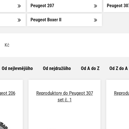
Peugeot 207
Peugeot 30
Peugeot Boxer II
Kč
Od nejlevnějšího
Od nejdražšího
Od A do Z
Od Z do A
geot 206
Reproduktory do Peugeot 307
Reprodu
set č. 1