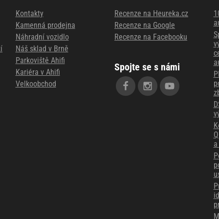
Kontakty
Recenze na Heureka.cz
1
a
Kamenná prodejna
Recenze na Google
S
Náhradní vozidlo
Recenze na Facebooku
v
í
Náš sklad v Brně
c
Parkoviště Ahifi
a
Spojte se s námi
Kariéra v Ahifi
P
p
Velkoobchod
z
D
v
K
Q
a
P
p
u
P
i
p
M