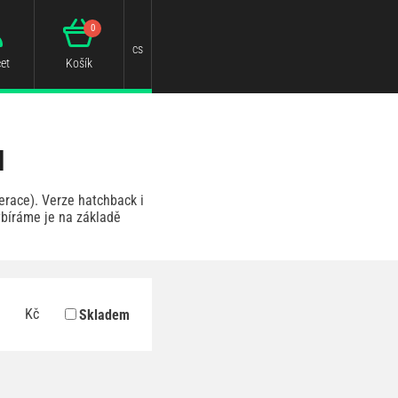
0
cs
et
Košík
I
erace). Verze hatchback i
ybíráme je na základě
Kč
Skladem