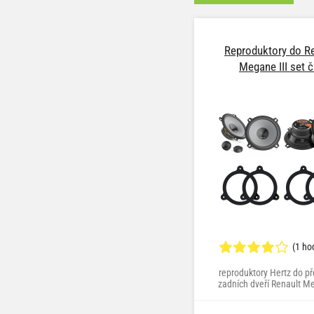
Reproduktory do R
Megane III set č
(1 ho
reproduktory Hertz do př
zadních dveří Renault Me
základní třída