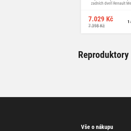
zadních dveří Renault Me
vyšší třída
7.029 Kč
1 
7.398 Kč
Reproduktory 
Vše o nákupu