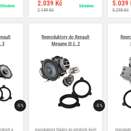
2.039 Kč
5.039 
Skladem
Skladem
2.149 Kč
5.298 Kč
enault
Reproduktory do Renault
Repro
. 3
Megane III č. 2
-5 %
-5 %
edních a
reproduktory Gladen do předních dveří
reprodukt