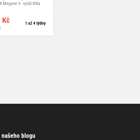
t Megane 3 - vyšší třída
 Kč
1 až 4 týdny
č
 našeho blogu