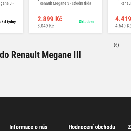
gane 3 -
Renault Megane 3 - střední třída
Renaul
2.899 Kč
4.419
až 4 týdny
Skladem
3.049 Kč
4.649 K
(6)
do Renault Megane III
Informace o nás
Hodnocení obchodu
Z