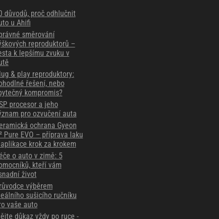
0 důvodů, proč odhlučnit
uto u Ahifi
právné směrování
ýškových reproduktorů –
esta k lepšímu zvuku v
utě
lug & play reproduktory:
ohodlné řešení, nebo
bytečný kompromis?
SP procesor a jeho
ýznam pro ozvučení auta
eramická ochrana Gyeon
² Pure EVO – příprava laku
 aplikace krok za krokem
éče o auto v zimě: 5
omocníků, kteří vám
snadní život
růvodce výběrem
deálního sušicího ručníku
ro vaše auto
ějte důkaz vždy po ruce -