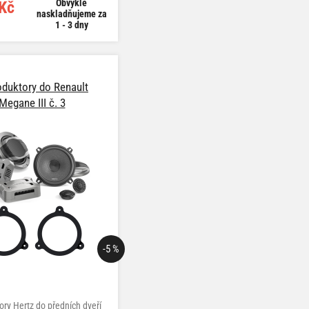
Obvykle
Kč
naskladňujeme za
1 - 3 dny
duktory do Renault
Megane III č. 3
-5 %
ory Hertz do předních dveří