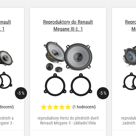
enault
Reproduktory do Renault
Repro
. 1
Megane III č. 1
Me
-5 %
-5 %
dnocení)
(1 hodnocení)
edních a
reproduktory Hertz do předních dveří
reproduk
gane 3 -
Renault Megane 3 - základní třída
zadních