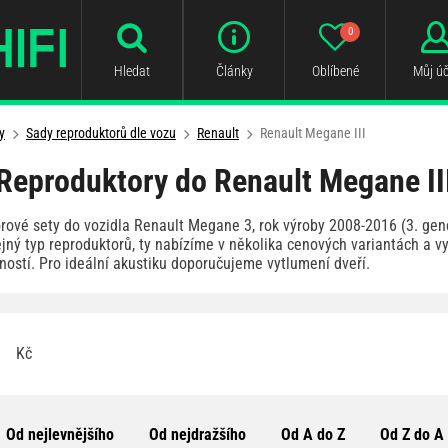
0
Hledat
Články
Oblíbené
Můj úč
y
Sady reproduktorů dle vozu
Renault
Renault Megane III
Reproduktory do Renault Megane II
rové sety do vozidla Renault Megane 3, rok výroby 2008-2016 (3. gen
jný typ reproduktorů, ty nabízíme v několika cenových variantách a v
ností. Pro ideální akustiku doporučujeme vytlumení dveří.
Kč
Od nejlevnějšího
Od nejdražšího
Od A do Z
Od Z do A