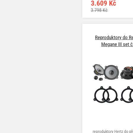
3.609 Kč
3.798 Kč
Reproduktory do R
Megane III set č
reproduktory Hertz do př