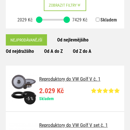
ZOBRAZIT FILTRY
2029
Kč
7429
Kč
Skladem
Od nejlevnějšího
NEJPRODÁVANĚJŠÍ
Od nejdražšího
Od A do Z
Od Z do A
Reproduktory do VW Golf V č. 1
2.029 Kč
-5 %
Skladem
Reproduktory do VW Golf V set č. 1