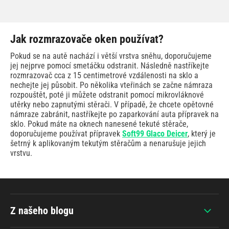
Jak rozmrazovače oken používat?
Pokud se na autě nachází i větší vrstva sněhu, doporučujeme
jej nejprve pomocí smetáčku odstranit. Následně nastříkejte
rozmrazovač cca z 15 centimetrové vzdálenosti na sklo a
nechejte jej působit. Po několika vteřinách se začne námraza
rozpouštět, poté ji můžete odstranit pomocí mikrovláknové
utěrky nebo zapnutými stěrači. V případě, že chcete opětovné
námraze zabránit, nastříkejte po zaparkování auta přípravek na
sklo. Pokud máte na oknech nanesené tekuté stěrače,
doporučujeme používat přípravek
Soft99 Glaco Deicer
, který je
šetrný k aplikovaným tekutým stěračům a nenarušuje jejich
vrstvu.
Z našeho blogu