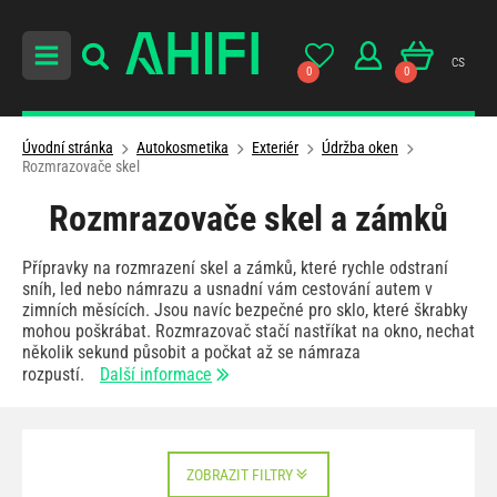
cs
0
0
Úvodní stránka
Autokosmetika
Exteriér
Údržba oken
Rozmrazovače skel
Rozmrazovače skel a zámků
Přípravky na rozmrazení skel a zámků, které rychle odstraní
sníh, led nebo námrazu a usnadní vám cestování autem v
zimních měsících. Jsou navíc bezpečné pro sklo, které škrabky
mohou poškrábat. Rozmrazovač stačí nastříkat na okno, nechat
několik sekund působit a počkat až se námraza
rozpustí.
Další informace
ZOBRAZIT FILTRY