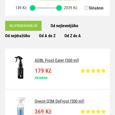
149
Kč
2039
Kč
Skladem
Od nejlevnějšího
NEJPRODÁVANĚJŠÍ
Od nejdražšího
Od A do Z
Od Z do A
ADBL Frost Eater (500 ml)
179 Kč
Skladem
Gyeon Q2M DeFrost (500 ml)
369 Kč