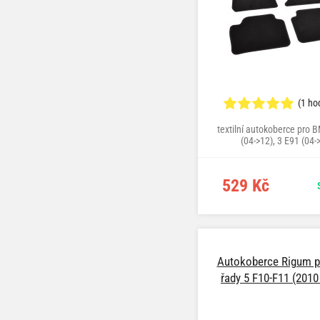
(1 ho
textilní autokoberce pro
(04->12), 3 E91 (04-
529 Kč
Autokoberce Rigum 
řady 5 F10-F11 (2010