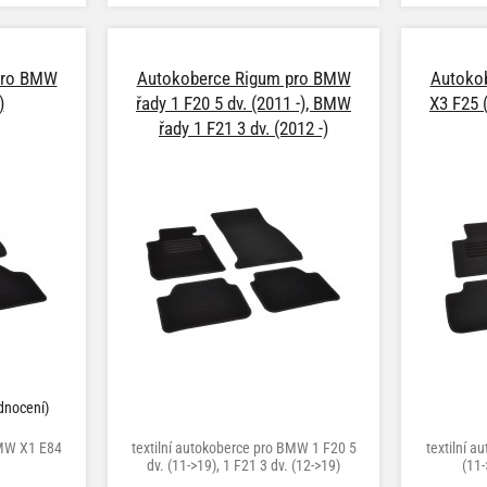
pro BMW
Autokoberce Rigum pro BMW
Autoko
)
řady 1 F20 5 dv. (2011 -), BMW
X3 F25 
řady 1 F21 3 dv. (2012 -)
dnocení)
BMW X1 E84
textilní autokoberce pro BMW 1 F20 5
textilní 
dv. (11->19), 1 F21 3 dv. (12->19)
(11-