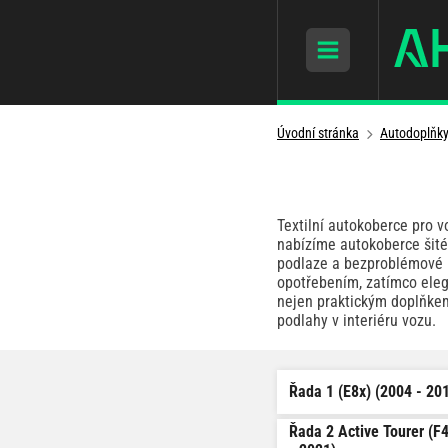
Úvodní stránka
Autodoplňk
Textilní autokoberce pro 
nabízíme autokoberce šité
podlaze a bezproblémové p
opotřebením, zatímco eleg
nejen praktickým doplňkem
podlahy v interiéru vozu.
Řada 1 (E8x) (2004 - 20
Řada 2 Active Tourer (F