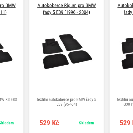
pro BMW
Autokoberce Rigum pro BMW
Autoko
011)
řady 5 E39 (1996 - 2004)
řady
BMW X3 E83
textilní autokoberce pro BMW řady 5
textilní 
E39 (95->04)
G30 (
529 Kč
529 
Skladem
Skladem