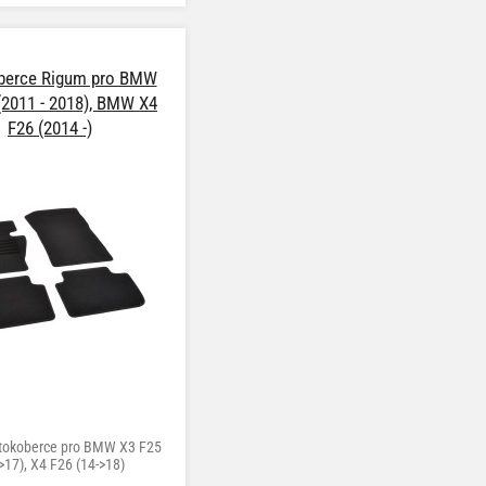
berce Rigum pro BMW
(2011 - 2018), BMW X4
F26 (2014 -)
autokoberce pro BMW X3 F25
>17), X4 F26 (14->18)