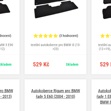
dnocení)
(3 hodnocení)
 BMW 3 E90
textilní autokoberce pro BMW i3 (13-
textilní 
>12)
>23)
(12->19),
>20), 4 F
529 Kč
529 
Skladem
Skladem
pro BMW
Autokoberce Rigum pro BMW
Autoko
 - 2013)
řady 5 E60 (2004 - 2010)
řady 1 E
BMW řa