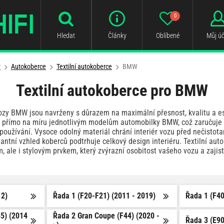
0
Hledat
Články
Oblíbené
Můj úč
y
Autokoberce
Textilní autokoberce
BMW
Textilní autokoberce pro BMW
vozy BMW jsou navrženy s důrazem na maximální přesnost, kvalitu a 
 přímo na míru jednotlivým modelům automobilky BMW, což zaručuje d
oužívání. Vysoce odolný materiál chrání interiér vozu před nečistota
antní vzhled koberců podtrhuje celkový design interiéru. Textilní au
, ale i stylovým prvkem, který zvýrazní osobitost vašeho vozu a zaji
12)
Řada 1 (F20-F21) (2011 - 2019)
Řada 1 (F40
45) (2014
Řada 2 Gran Coupe (F44) (2020 -
Řada 3 (E90