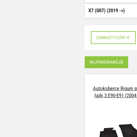
X7 (G07) (2019 ->)
ZOBRAZIT FILTRY
NEJPRODÁVANĚJŠÍ
Autokoberce Rigum 
řady 3 E90-E91 (2004