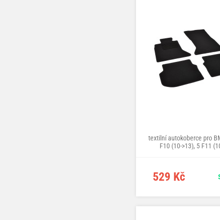
textilní autokoberce pro 
F10 (10->13), 5 F11 (1
529 Kč