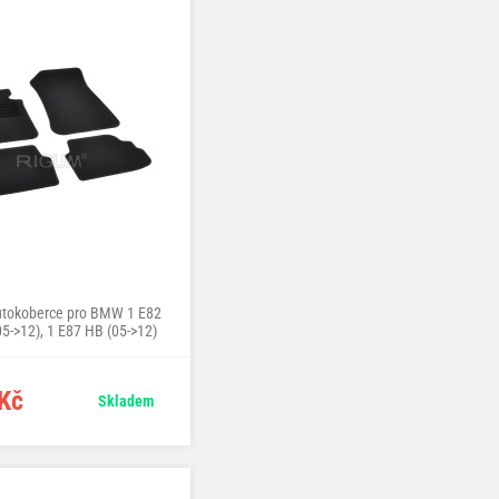
autokoberce pro BMW 1 E82
5->12), 1 E87 HB (05->12)
Kč
Skladem