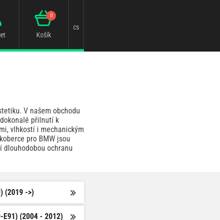
0
cs
et
Košík
estetiku. V našem obchodu
okonalé přilnutí k
mi, vlhkostí i mechanickým
tokoberce pro BMW jsou
stí dlouhodobou ochranu
) (2019 ->)
-E91) (2004 - 2012)