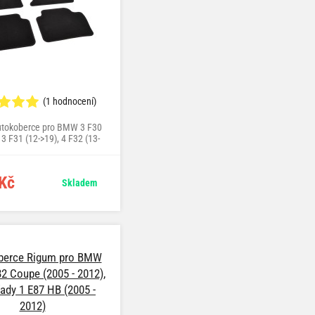
(1 hodnocení)
autokoberce pro BMW 3 F30
 3 F31 (12->19), 4 F32 (13-
34 (13->20), 4 F36 (14->21)
Kč
Skladem
berce Rigum pro BMW
82 Coupe (2005 - 2012),
dy 1 E87 HB (2005 -
2012)