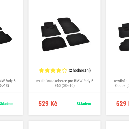
(2 hodnocení)
BMW řady 5
textilní autokoberce pro BMW řady 5
textilní 
0->13)
E60 (03->10)
Coupe (0
529 Kč
529 
Skladem
Skladem