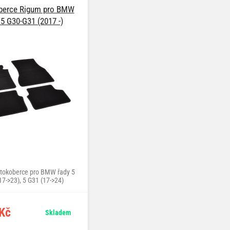
berce Rigum pro BMW
 5 G30-G31 (2017 -)
autokoberce pro BMW řady 5
17->23), 5 G31 (17->24)
Kč
Skladem