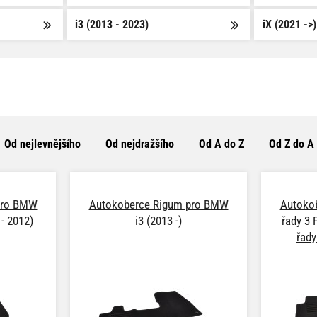
i3 (2013 - 2023)
iX (2021 ->)
Od nejlevnějšího
Od nejdražšího
Od A do Z
Od Z do A
pro BMW
Autokoberce Rigum pro BMW
Autoko
 - 2012)
i3 (2013 -)
řady 3 
řady