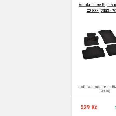
Autokoberce Rigum 
X3 E83 (2003 - 2
textilní autokoberce pro 
(03->10)
529 Kč