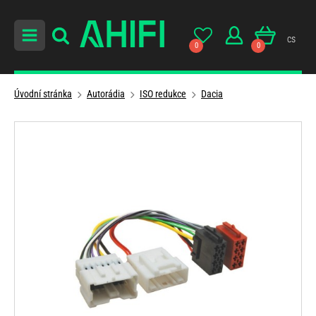
cs
0
0
Úvodní stránka
Autorádia
ISO redukce
Dacia