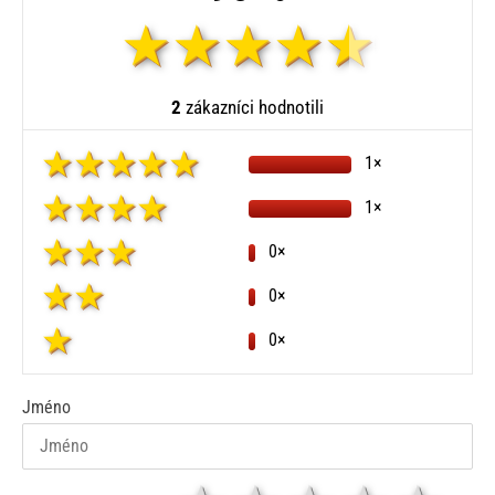
2
zákazníci hodnotili
1×
1×
0×
0×
0×
Jméno