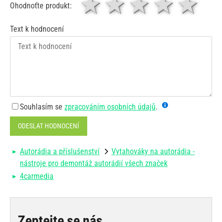
1 hvězda
2 hvězdy
3 hvěz
4 hv
5
Ohodnoťte produkt:
Text k hodnocení
Souhlasím se
zpracováním osobních údajů
.
ODESLAT HODNOCENÍ
Autorádia a příslušenství
Vytahováky na autorádia -
nástroje pro demontáž autorádií všech značek
4carmedia
Zeptejte se nás