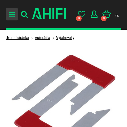
cs
0
0
Úvodní stránka
Autorádia
Vytahováky