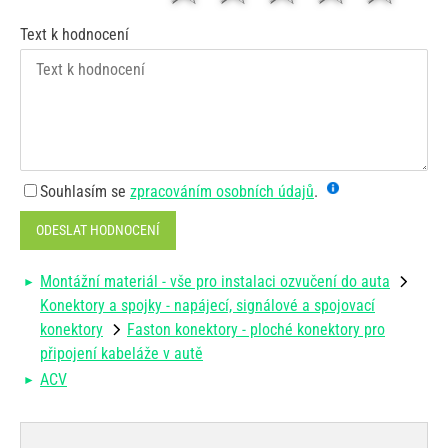
Text k hodnocení
Souhlasím se
zpracováním osobních údajů
.
ODESLAT HODNOCENÍ
Montážní materiál - vše pro instalaci ozvučení do auta
Konektory a spojky - napájecí, signálové a spojovací
konektory
Faston konektory - ploché konektory pro
připojení kabeláže v autě
ACV