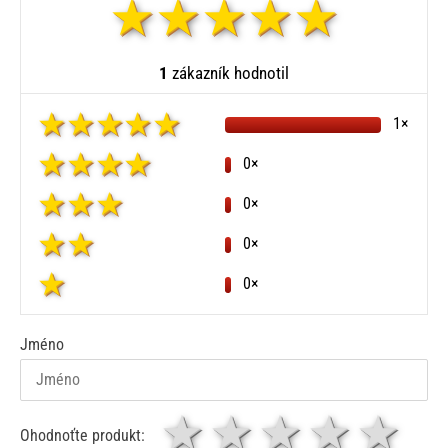
1
zákazník hodnotil
1×
0×
0×
0×
0×
Jméno
1 hvězda
2 hvězdy
3 hvěz
4 hv
5
Ohodnoťte produkt: