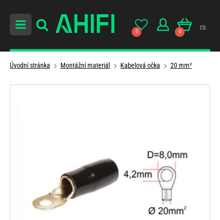
cs
0
0
Úvodní stránka
Montážní materiál
Kabelová očka
20 mm²