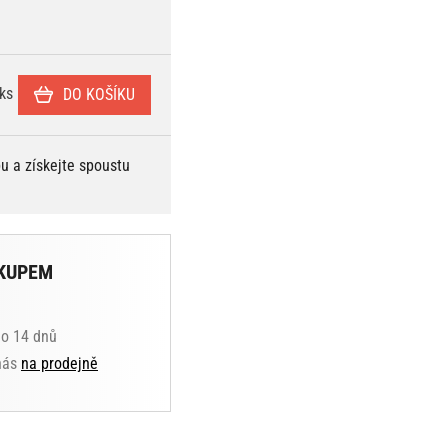
ks
DO KOŠÍKU
bu a získejte spoustu
KUPEM
do 14 dnů
 nás
na prodejně