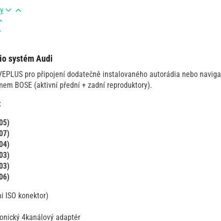
ry
dio systém Audi
IVEPLUS pro připojení dodatečně instalovaného autorádia nebo navig
mem BOSE (aktivní přední + zadní reproduktory).
:
05)
07)
04)
03)
03)
06)
i ISO konektor)
ronický 4kanálový adaptér