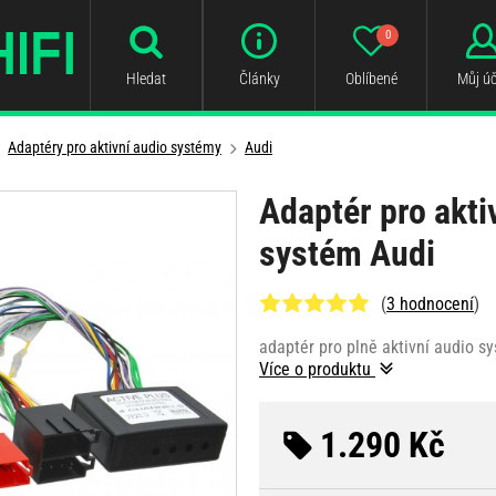
0
Hledat
Články
Oblíbené
Můj úč
Adaptéry pro aktivní audio systémy
Audi
Adaptér pro akti
systém Audi
(
3 hodnocení
)
adaptér pro plně aktivní audio s
Více o produktu
1.290 Kč