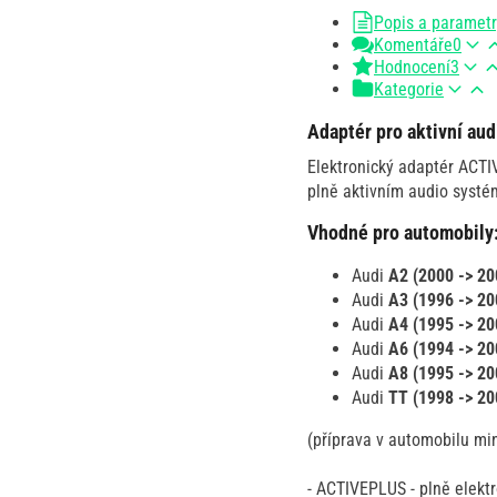
Popis a paramet
Komentáře
0
Hodnocení
3
Kategorie
Adaptér pro aktivní au
Elektronický adaptér ACT
plně aktivním audio systé
Vhodné pro automobily
Audi
A2 (2000 -> 20
Audi
A3 (1996 -> 20
Audi
A4 (1995 -> 20
Audi
A6 (1994 -> 20
Audi
A8 (1995 -> 20
Audi
TT (1998 -> 20
(příprava v automobilu min
- ACTIVEPLUS - plně elekt