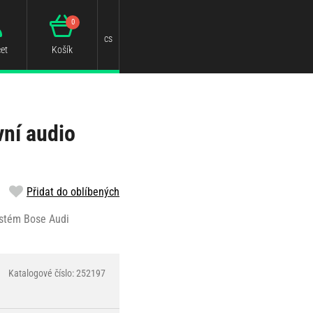
0
cs
et
Košík
vní audio
Přidat do oblíbených
ystém Bose Audi
Katalogové číslo: 252197