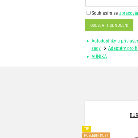
Souhlasím se
zpracová
ODESLAT HODNOCENÍ
Autodoplňky a přísluše
sady
Adaptéry pro 
AUNIKA
BUR
TIP
POSLEDNÍ KUSY