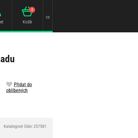
0
cs
et
Košík
sadu
Přidat do
oblíbených
Katalogové číslo: 257581