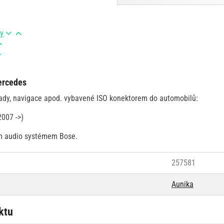
ry
ercedes
sady, navigace apod. vybavené ISO konektorem do automobilů:
2007 ->)
ím audio systémem Bose.
257581
Aunika
ktu