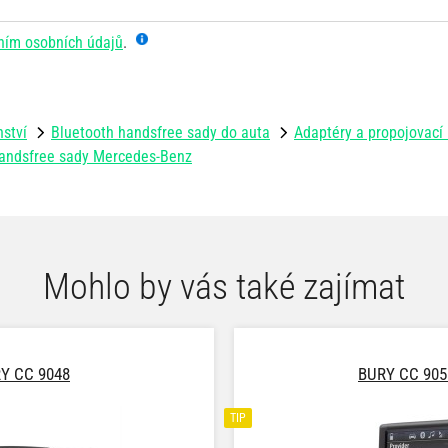
ním osobních údajů
.
nství
Bluetooth handsfree sady do auta
Adaptéry a propojovací
handsfree sady Mercedes-Benz
Mohlo by vás také zajímat
Y CC 9048
BURY CC 905
TIP