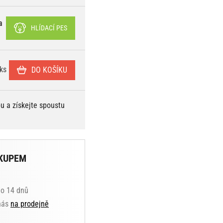
a
HLÍDACÍ PES
ks
DO KOŠÍKU
bu a získejte spoustu
KUPEM
do 14 dnů
 nás
na prodejně