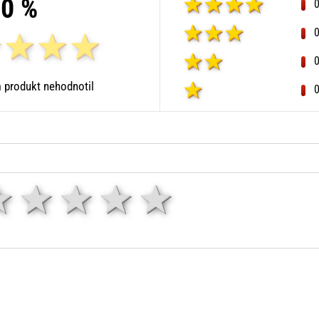
0 %
 produkt nehodnotil
1 hvězda
2 hvězdy
3 hvězdy
4 hvězdy
5 hvězd