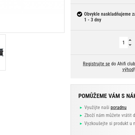
Obvykle naskladňujeme z
1 - 3 dny
Registrujte se
do Ahifi clu
výhod
!
POMŮŽEME VÁM S NÁ
Využijte naši
poradnu
Zboží nám můžete vrátit 
Vyzkoušejte si produkt u