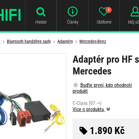
0
Hledat
Články
Oblíbené
Můj úč
y
Bluetooth handsfree sady
Adaptéry
Mercedes-Benz
Adaptér pro HF 
Mercedes
Buďte první, kdo ohodnotí
produkt
C-Class (07 ->)
Více o produktu
1.890 Kč