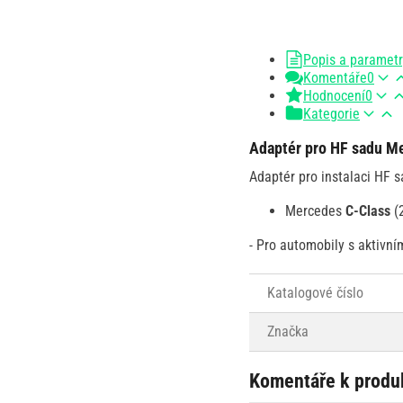
Popis a paramet
Komentáře
0
Hodnocení
0
Kategorie
Adaptér pro HF sadu M
Adaptér pro instalaci HF 
Mercedes
C-Class
(
- Pro automobily s aktivn
Katalogové číslo
Značka
Komentáře k produ