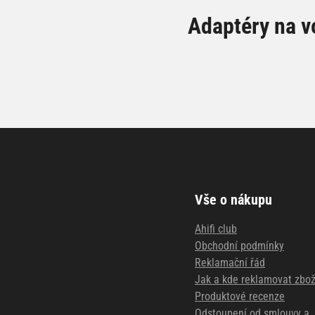
Adaptéry na v
Vše o nákupu
Ahifi club
Obchodní podmínky
Reklamační řád
Jak a kde reklamovat zbož
Produktové recenze
Odstoupení od smlouvy a