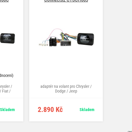
dnocení)
rysler /
adaptér na volant pro Chrysler /
 Fiat /
Dodge / Jeep
2.890 Kč
Skladem
Skladem