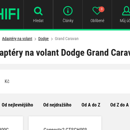
0
Hledat
Články
Oblíbené
Můj úč
Adaptéry na volant
Dodge
Grand Caravan
aptéry na volant Dodge Grand Cara
Kč
Od nejlevnějšího
Od nejdražšího
Od A do Z
Od Z do A
H00C
Connects2 CTSCH003