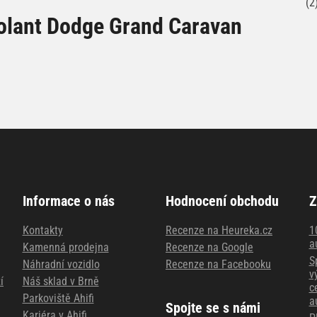
(2
olant Dodge Grand Caravan
Informace o nás
Hodnocení obchodu
Z
Kontakty
Recenze na Heureka.cz
1
a
Kamenná prodejna
Recenze na Google
S
Náhradní vozidlo
Recenze na Facebooku
v
í
Náš sklad v Brně
c
Parkoviště Ahifi
a
Spojte se s námi
Kariéra v Ahifi