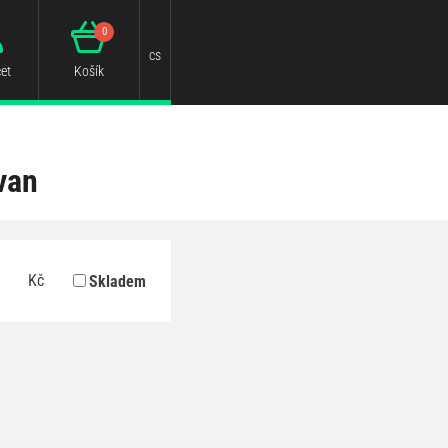
0
cs
et
Košík
van
Kč
Skladem