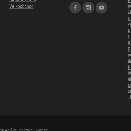
P
p
Velkoobchod
z
D
v
K
Q
a
P
p
u
P
i
p
M
z
T
026
Ahifi.cz
, realizace
Shean.cz