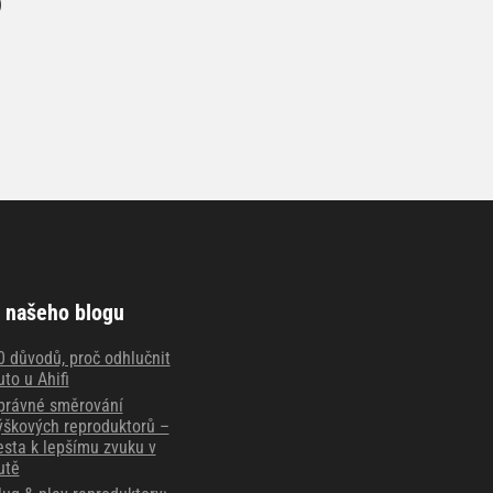
)
 našeho blogu
0 důvodů, proč odhlučnit
uto u Ahifi
právné směrování
ýškových reproduktorů –
esta k lepšímu zvuku v
utě