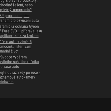
lug & play reproduktory:
ohodlné řešení, nebo
bytečný kompromis?
SP procesor a jeho
ýznam pro ozvučení auta
eramická ochrana Gyeon
² Pure EVO – příprava laku
 aplikace krok za krokem
éče o auto v zimě: 5
omocníků, kteří vám
snadní život
růvodce výběrem
deálního sušicího ručníku
ro vaše auto
ějte důkaz vždy po ruce -
áznamové autokamery
hinkware