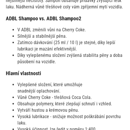
nejsilnější nečistoty. Šampon obsahuje přídavky zvyšující lesk
laku. Nádherná vůně třešňové coly vám zpříjemní mytí vozidla.
ADBL Shampoo vs. ADBL Shampoo2
V ADBL změnili vůni na Cherry Coke.
Silnější a stabilnější pěna.
Zatímco dávkování (25 ml / 10 l) je stejné, díky lepší
lubrikaci je mazání efektivnější.
Díky vylepšenému složení zvýšená stabilita pěny a doba
působení na vozidle.
Hlavní vlastnosti
Vylepšené složení, které umožňuje
snadnější oplachování.
Vůně Cherry Coke - třešňová Coca Cola.
Obsahuje polymery, které zlepšují schnutí i vzhled.
Vytváří hustou a krémovou pěnu.
Vysoká lubrikace - snižuje možnost poškrábání povrchu
laku.
Vysoká účinnost, lze ředit v poměru 1:400.