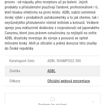
proces - od nápadu, přes recepturu až po balení. Jejich
produkty a příslušenství používají fandové, profesionálové i ti,
kteří kladou efektivitu na první místo. ADBL nabízí extrémně
široký výběr v produktech autokosmetiky a to jak chemie, tak i
nejrůznějšího příslušenství včetně leštiček a kotoučů. Veškeré
spreje jsou exkluzivně dodávány s rozprašovači od japonského
Canyonu, které jsou právem označovány za nejlepší na světe.
ADBL drasticky investuje do vývoje a posouvá se vpřed
mílovými kroky. Ahifi je oficiální a jediný dovozce této značky
do České republiky.
Katalogové číslo
ADBL SHAMPOO2 500
Značka
ADBL
Odkazy
Oficiální webová prezentace
Soubory ke stažení