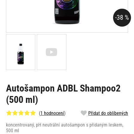
-38 %
Autošampon ADBL Shampoo2
(500 ml)
(
1 hodnocení
)
Přidat do oblíbených
koncentrovaný, pH neutrální autošampon s přidaným leskem,
500 ml