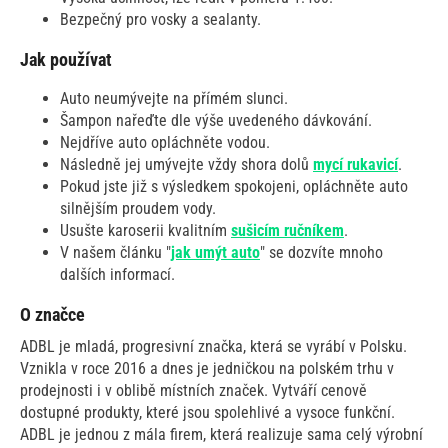
Bezpečný pro vosky a sealanty.
Jak používat
Auto neumývejte na přímém slunci.
Šampon nařeďte dle výše uvedeného dávkování.
Nejdříve auto opláchněte vodou.
Následně jej umývejte vždy shora dolů
mycí rukavicí
.
Pokud jste již s výsledkem spokojeni, opláchněte auto
silnějším proudem vody.
Usušte karoserii kvalitním
sušicím ručníkem
.
V našem článku "
jak umýt auto
" se dozvíte mnoho
dalších informací.
O značce
ADBL je mladá, progresivní značka, která se vyrábí v Polsku.
Vznikla v roce 2016 a dnes je jedničkou na polském trhu v
prodejnosti i v oblibě místních značek. Vytváří cenově
dostupné produkty, které jsou spolehlivé a vysoce funkční.
ADBL je jednou z mála firem, která realizuje sama celý výrobní