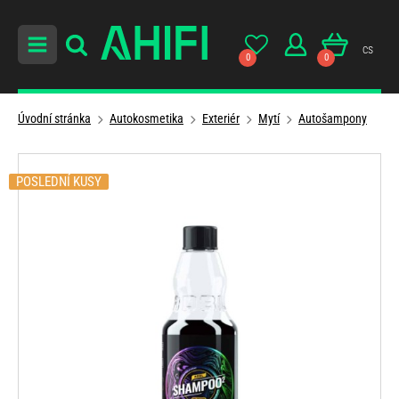
cs
0
0
Úvodní stránka
Autokosmetika
Exteriér
Mytí
Autošampony
POSLEDNÍ KUSY