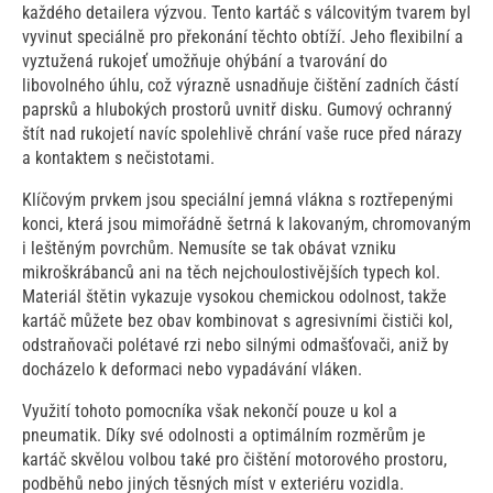
každého detailera výzvou. Tento kartáč s válcovitým tvarem byl
vyvinut speciálně pro překonání těchto obtíží. Jeho flexibilní a
vyztužená rukojeť umožňuje ohýbání a tvarování do
libovolného úhlu, což výrazně usnadňuje čištění zadních částí
paprsků a hlubokých prostorů uvnitř disku. Gumový ochranný
štít nad rukojetí navíc spolehlivě chrání vaše ruce před nárazy
a kontaktem s nečistotami.
Klíčovým prvkem jsou speciální jemná vlákna s roztřepenými
konci, která jsou mimořádně šetrná k lakovaným, chromovaným
i leštěným povrchům. Nemusíte se tak obávat vzniku
mikroškrábanců ani na těch nejchoulostivějších typech kol.
Materiál štětin vykazuje vysokou chemickou odolnost, takže
kartáč můžete bez obav kombinovat s agresivními čističi kol,
odstraňovači polétavé rzi nebo silnými odmašťovači, aniž by
docházelo k deformaci nebo vypadávání vláken.
Využití tohoto pomocníka však nekončí pouze u kol a
pneumatik. Díky své odolnosti a optimálním rozměrům je
kartáč skvělou volbou také pro čištění motorového prostoru,
podběhů nebo jiných těsných míst v exteriéru vozidla.