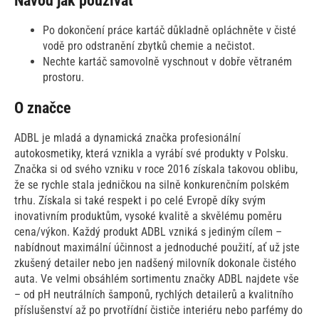
Návod jak používat
Po dokončení práce kartáč důkladně opláchněte v čisté
vodě pro odstranění zbytků chemie a nečistot.
Nechte kartáč samovolně vyschnout v dobře větraném
prostoru.
O značce
ADBL je mladá a dynamická značka profesionální
autokosmetiky, která vznikla a vyrábí své produkty v Polsku.
Značka si od svého vzniku v roce 2016 získala takovou oblibu,
že se rychle stala jedničkou na silně konkurenčním polském
trhu. Získala si také respekt i po celé Evropě díky svým
inovativním produktům, vysoké kvalitě a skvělému poměru
cena/výkon. Každý produkt ADBL vzniká s jediným cílem –
nabídnout maximální účinnost a jednoduché použití, ať už jste
zkušený detailer nebo jen nadšený milovník dokonale čistého
auta. Ve velmi obsáhlém sortimentu značky ADBL najdete vše
– od pH neutrálních šamponů, rychlých detailerů a kvalitního
příslušenství až po prvotřídní čističe interiéru nebo parfémy do