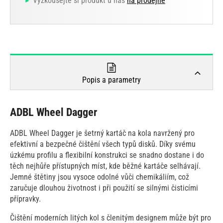
Vyzkoušejte si produkt u nás
na prodejně
Popis a parametry
ADBL Wheel Dagger
ADBL Wheel Dagger je šetrný kartáč na kola navržený pro
efektivní a bezpečné čištění všech typů disků. Díky svému
úzkému profilu a flexibilní konstrukci se snadno dostane i do
těch nejhůře přístupných míst, kde běžné kartáče selhávají.
Jemné štětiny jsou vysoce odolné vůči chemikáliím, což
zaručuje dlouhou životnost i při použití se silnými čisticími
přípravky.
Čištění moderních litých kol s členitým designem může být pro