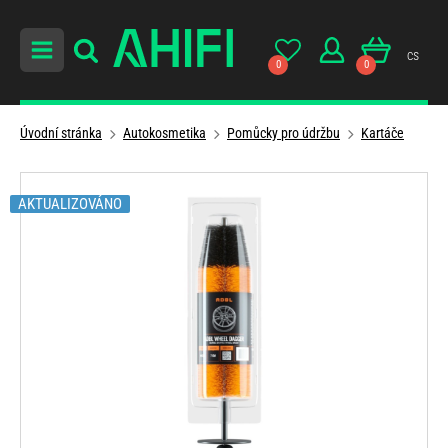
cs
0
0
Úvodní stránka
Autokosmetika
Pomůcky pro údržbu
Kartáče
AKTUALIZOVÁNO