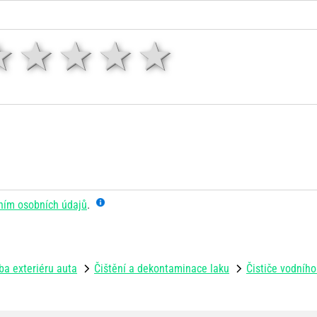
1 hvězda
2 hvězdy
3 hvězdy
4 hvězdy
5 hvězd
ním osobních údajů
.
ba exteriéru auta
Čištění a dekontaminace laku
Čističe vodníh