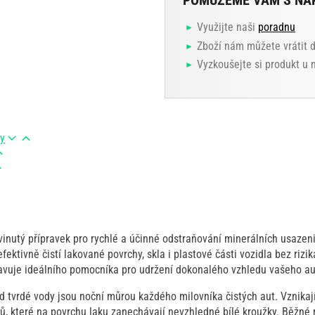
POMŮŽEME VÁM S NÁ
Využijte naši
poradnu
Zboží nám můžete vrátit 
Vyzkoušejte si produkt u
ry
inutý přípravek pro rychlé a účinné odstraňování minerálních usazen
efektivně čistí lakované povrchy, skla i plastové části vozidla bez riz
avuje ideálního pomocníka pro udržení dokonalého vzhledu vašeho a
od tvrdé vody jsou noční můrou každého milovníka čistých aut. Vznika
, které na povrchu laku zanechávají nevzhledné bílé kroužky. Běžné