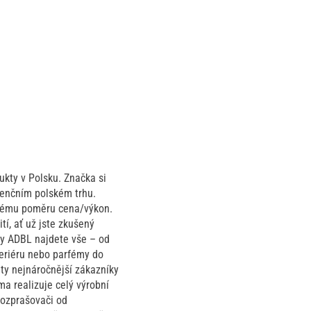
ukty v Polsku. Značka si
urenčním polském trhu.
vělému poměru cena/výkon.
í, ať už jste zkušený
ky ADBL najdete vše – od
nteriéru nebo parfémy do
ty nejnáročnější zákazníky
a realizuje celý výrobní
rozprašovači od