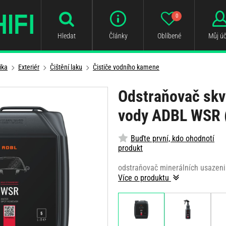
0
Hledat
Články
Oblíbené
Můj úč
ika
Exteriér
Čištění laku
Čističe vodního kamene
Odstraňovač skv
vody ADBL WSR (
Buďte první, kdo ohodnotí
produkt
odstraňovač minerálních usazenin
Více o produktu