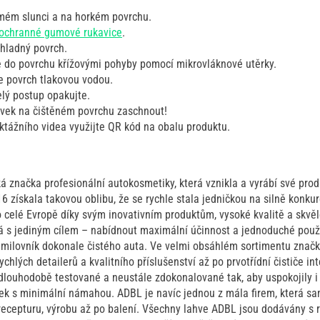
mém slunci a na horkém povrchu.
ochranné gumové rukavice
.
chladný povrch.
e do povrchu křížovými pohyby pomocí mikrovláknové utěrky.
 povrch tlakovou vodou.
elý postup opakujte.
vek na čištěném povrchu zaschnout!
uktážního videa využijte QR kód na obalu produktu.
 značka profesionální autokosmetiky, která vznikla a vyrábí své prod
6 získala takovou oblibu, že se rychle stala jedničkou na silně konk
 po celé Evropě díky svým inovativním produktům, vysoké kvalitě a sk
 s jediným cílem – nabídnout maximální účinnost a jednoduché použit
 milovník dokonale čistého auta. Ve velmi obsáhlém sortimentu znač
chlých detailerů a kvalitního příslušenství až po prvotřídní čističe i
dlouhodobě testované a neustále zdokonalované tak, aby uspokojily i 
ek s minimální námahou. ADBL je navíc jednou z mála firem, která sam
recepturu, výrobu až po balení. Všechny lahve ADBL jsou dodávány s 