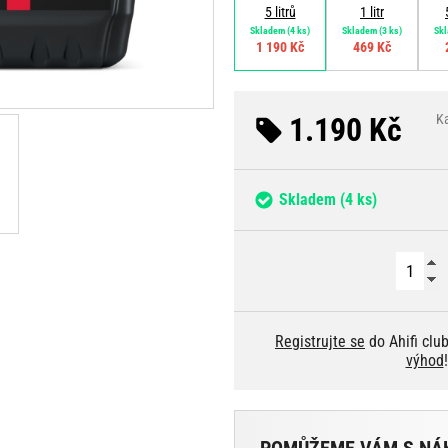
5 litrů
1 litr
Skladem
(4 ks)
Skladem
(3 ks)
Sk
1 190 Kč
469 Kč
1.190 Kč
K
Skladem
(4 ks)
Registrujte se
do Ahifi clu
výhod
!