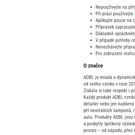
Nepoužívejte na pří
Při práci používejte
Aplikujte pouze na 
Přípravek zapracujt
Důkladně opláchněte
V případě potřeby c
Nenechávejte přípra
Pro zobrazení instr
O značce
ADBL je mladá a dynamická
od svého vzniku v roce 201
Získala si také respekt i
Každý produkt ADBL vzniká
detailer nebo jen nadšený
pH neutrálních šamponů, ry
auta. Produkty ADBL jsou 
a poskytly špičkový výsled
proces – od nápadu, přes 