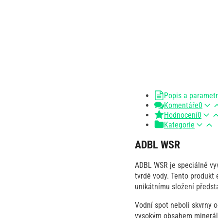
Popis a paramet
Komentáře
0
Hodnocení
0
Kategorie
ADBL WSR
ADBL WSR je speciálně vyv
tvrdé vody. Tento produkt 
unikátnímu složení předst
Vodní spot neboli skvrny 
vysokým obsahem minerálů