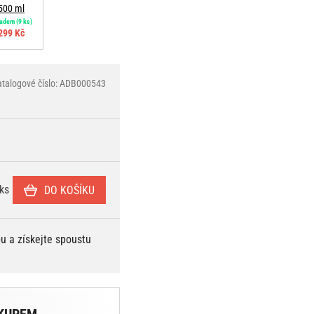
500 ml
ladem
(9 ks)
299 Kč
atalogové číslo: ADB000543
ks
DO KOŠÍKU
bu a získejte spoustu