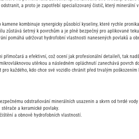
dstranit, a proto je zapotřebí specializovaný čistič, který minerální
 kamene kombinuje synergicky působící kyseliny, které rychle pronikaj
 sílu zůstává šetrný k povrchům a je plně bezpečný pro aplikované tek
vání pomáhá udržovat hydrofobní vlastnosti nanesených povlaků a obn
i přímočará a efektivní, což ocení jak profesionální detaileři, tak na
 mikrovláknovou utěrkou a následném opláchnutí zanechává povrch dok
t pro každého, kdo chce své vozidlo chránit před trvalým poškozením 
bezpečnému odstraňování minerálních usazenin a skvrn od tvrdé vody z
 stěrače a keramické povlaky.
čištění a obnově hydrofobních vlastností.