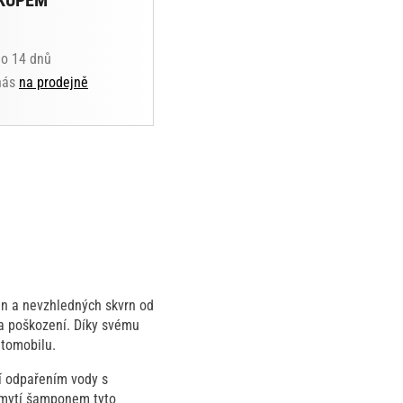
KUPEM
do 14 dnů
 nás
na prodejně
in a nevzhledných skvrn od
ika poškození. Díky svému
utomobilu.
jí odpařením vody s
 mytí šamponem tyto