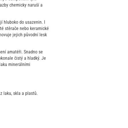
 vazby chemicky naruší a
í hluboko do usazenin. I
uté stěrače nebo keramické
ovuje jejich původní lesk
dšení amatéři. Snadno se
onale čistý a hladký. Je
laku minerálními
 laku, skla a plastů.