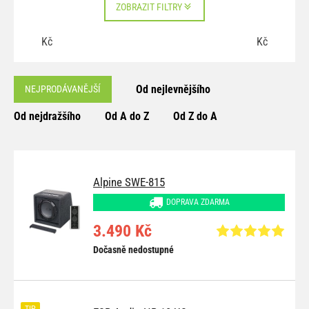
ZOBRAZIT FILTRY
Kč
Kč
Od nejlevnějšího
NEJPRODÁVANĚJŠÍ
Od nejdražšího
Od A do Z
Od Z do A
Alpine SWE-815
DOPRAVA ZDARMA
3.490 Kč
Dočasně nedostupné
TIP