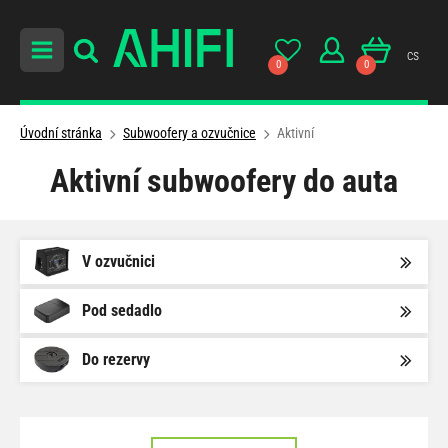
cs
0
0
Úvodní stránka
Subwoofery a ozvučnice
Aktivní
Aktivní subwoofery do auta
V ozvučnici
Pod sedadlo
Do rezervy