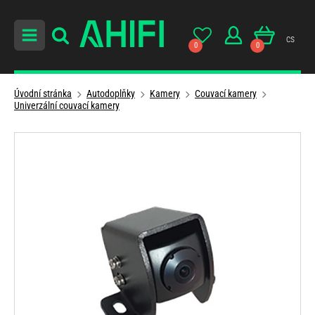
cs
0
0
Úvodní stránka
Autodoplňky
Kamery
Couvací kamery
Univerzální couvací kamery