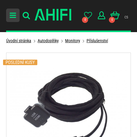
cs
0
0
Úvodní stránka
Autodoplňky
Monitory
Příslušenství
POSLEDNÍ KUSY