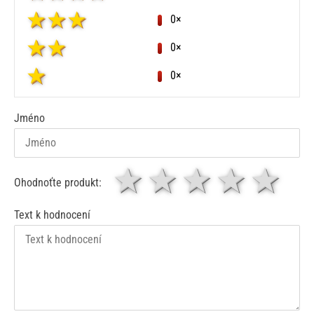
0×
0×
0×
Jméno
1 hvězda
2 hvězdy
3 hvěz
4 hv
5
Ohodnoťte produkt:
Text k hodnocení