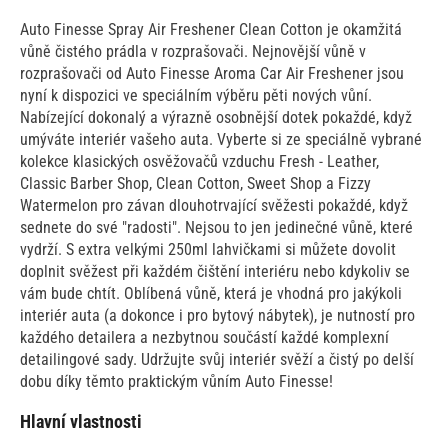
Auto Finesse Spray Air Freshener Clean Cotton je okamžitá
vůně čistého prádla v rozprašovači. Nejnovější vůně v
rozprašovači od Auto Finesse Aroma Car Air Freshener jsou
nyní k dispozici ve speciálním výběru pěti nových vůní.
Nabízející dokonalý a výrazně osobnější dotek pokaždé, když
umýváte interiér vašeho auta. Vyberte si ze speciálně vybrané
kolekce klasických osvěžovačů vzduchu Fresh - Leather,
Classic Barber Shop, Clean Cotton, Sweet Shop a Fizzy
Watermelon pro závan dlouhotrvající svěžesti pokaždé, když
sednete do své "radosti". Nejsou to jen jedinečné vůně, které
vydrží. S extra velkými 250ml lahvičkami si můžete dovolit
doplnit svěžest při každém čištění interiéru nebo kdykoliv se
vám bude chtít. Oblíbená vůně, která je vhodná pro jakýkoli
interiér auta (a dokonce i pro bytový nábytek), je nutností pro
každého detailera a nezbytnou součástí každé komplexní
detailingové sady. Udržujte svůj interiér svěží a čistý po delší
dobu díky těmto praktickým vůním Auto Finesse!
Hlavní vlastnosti