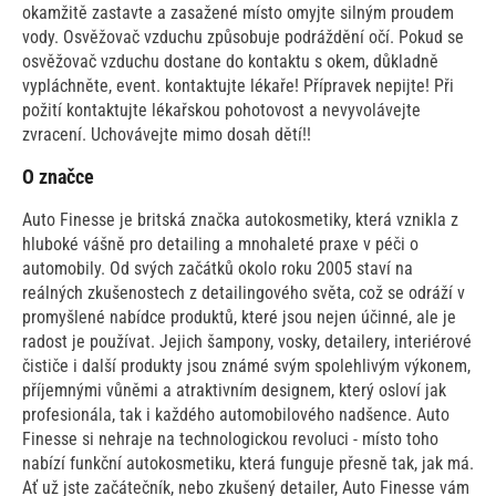
okamžitě zastavte a zasažené místo omyjte silným proudem
vody. Osvěžovač vzduchu způsobuje podráždění očí. Pokud se
osvěžovač vzduchu dostane do kontaktu s okem, důkladně
vypláchněte, event. kontaktujte lékaře! Přípravek nepijte! Při
požití kontaktujte lékařskou pohotovost a nevyvolávejte
zvracení. Uchovávejte mimo dosah dětí!!
O značce
Auto Finesse je britská značka autokosmetiky, která vznikla z
hluboké vášně pro detailing a mnohaleté praxe v péči o
automobily. Od svých začátků okolo roku 2005 staví na
reálných zkušenostech z detailingového světa, což se odráží v
promyšlené nabídce produktů, které jsou nejen účinné, ale je
radost je používat. Jejich šampony, vosky, detailery, interiérové
čističe i další produkty jsou známé svým spolehlivým výkonem,
příjemnými vůněmi a atraktivním designem, který osloví jak
profesionála, tak i každého automobilového nadšence. Auto
Finesse si nehraje na technologickou revoluci - místo toho
nabízí funkční autokosmetiku, která funguje přesně tak, jak má.
Ať už jste začátečník, nebo zkušený detailer, Auto Finesse vám