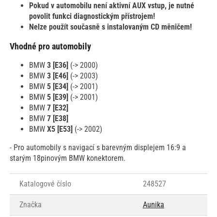
Pokud v automobilu není aktivní AUX vstup, je nutné
povolit funkci diagnostickým přístrojem!
Nelze použít současně s instalovaným CD měničem!
Vhodné pro automobily
BMW
3 [E36]
(-> 2000)
BMW
3 [E46]
(-> 2003)
BMW
5 [E34]
(-> 2001)
BMW
5 [E39]
(-> 2001)
BMW
7 [E32]
BMW
7 [E38]
BMW
X5 [E53]
(-> 2002)
- Pro automobily s navigací s barevným displejem 16:9 a
starým 18pinovým BMW konektorem.
Katalogové číslo
248527
Značka
Aunika