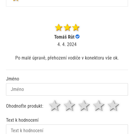
Tomáš Růt
4. 4. 2024
Po malé úpravě, přehození vodiče v konektoru vše ok.
Jméno
1 hvězda
2 hvězdy
3 hvěz
4 hv
5
Ohodnoťte produkt:
Text k hodnocení