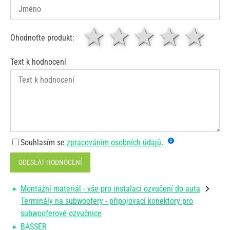
1 hvězda
2 hvězdy
3 hvěz
4 hv
5
Ohodnoťte produkt:
Text k hodnocení
Souhlasím se
zpracováním osobních údajů
.
ODESLAT HODNOCENÍ
Montážní materiál - vše pro instalaci ozvučení do auta
Terminály na subwoofery - připojovací konektory pro
subwooferové ozvučnice
BASSER