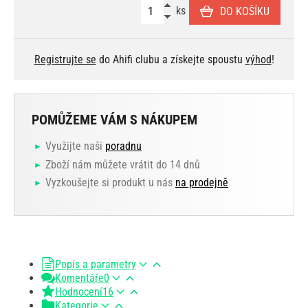
ks
DO KOŠÍKU
Registrujte se
do Ahifi clubu a získejte spoustu
výhod
!
POMŮŽEME VÁM S NÁKUPEM
Využijte naši
poradnu
Zboží nám můžete vrátit do 14 dnů
Vyzkoušejte si produkt u nás
na prodejně
Popis a parametry
Komentáře
0
Hodnocení
16
Kategorie