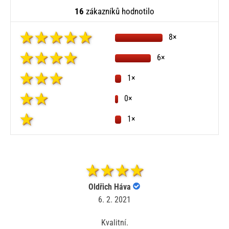
16
zákazníků hodnotilo
8×
6×
1×
0×
1×
Oldřich Háva
6. 2. 2021
Kvalitní.