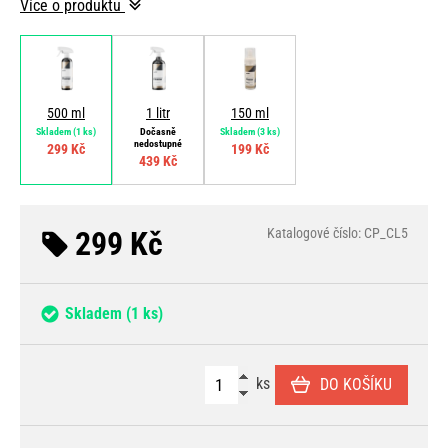
Více o produktu
500 ml
1 litr
150 ml
Skladem
(1 ks)
Dočasně
Skladem
(3 ks)
nedostupné
299 Kč
199 Kč
439 Kč
299 Kč
Katalogové číslo: CP_CL5
Skladem
(1 ks)
ks
DO KOŠÍKU