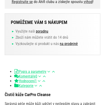
Registrujte se
do Ahifi clubu a získejte spoustu
výhod
!
POMŮŽEME VÁM S NÁKUPEM
Využijte naši
poradnu
Zboží nám můžete vrátit do 14 dnů
Vyzkoušejte si produkt u nás
na prodejně
Popis a parametry
Komentáře
0
Hodnocení
1
Kategorie
Čistič kůže CarPro Cleanse
Správná péče může kůži udržet v nejlepším stavu a zabránit