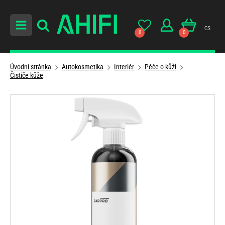
cs
0
0
Úvodní stránka
Autokosmetika
Interiér
Péče o kůži
Čističe kůže