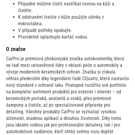
Případně můžete čistič nastříkat rovnou na kůži a
čistěte.
K odstranění čističe z kůže použijte utěrku z
mikrovlákna.
V případě potřeby opakujte.
Pravidelně oplachujte kartáč vodou.
O značce
CarPro je prémiová jihokorejská značka autokosmetiky, která
se řadí mezi celosvětové lídry v oblasti péče o automobily a
vývoje moderních keramických ochran. Značka si získala
věhlas především díky legendární řadě CQuartz, která nastavila
nový standard v ochraně laku. Postupně rozšířila své portfolio
na kompletní sortiment produktů pro exteriér i interiér – od
keramických povlaků, sealantů a vosků, přes prémiové
šampony a čističe, až po specializované přípravky pro
detailing. Všechny produkty CarPro se vyznačují vysokou
účinností, snadnou aplikací a dlouhou životností. Díky tomu
jsou ideální volbou jak pro profesionální detailery, tak i pro
automobilové nadšence, kteří chtějí svému vozu dopřát