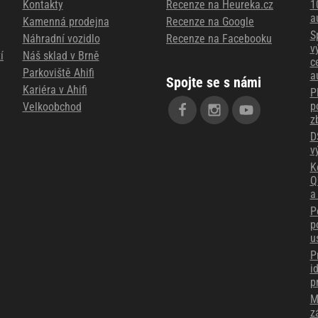
Kontakty
Recenze na Heureka.cz
1
a
Kamenná prodejna
Recenze na Google
S
Náhradní vozidlo
Recenze na Facebooku
v
í
Náš sklad v Brně
c
Parkoviště Ahifi
a
Spojte se s námi
Kariéra v Ahifi
P
p
Velkoobchod
z
D
v
K
Q
a
P
p
u
P
i
p
M
z