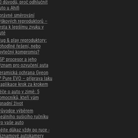
0 důvodů, proč odhlučnit
uto u Ahifi
právné směrování
ýškových reproduktorů –
esta k lepšímu zvuku v
utě
lug & play reproduktory:
ohodlné řešení, nebo
bytečný kompromis?
SP procesor a jeho
ýznam pro ozvučení auta
eramická ochrana Gyeon
² Pure EVO – příprava laku
 aplikace krok za krokem
éče o auto v zimě: 5
omocníků, kteří vám
snadní život
růvodce výběrem
deálního sušicího ručníku
ro vaše auto
ějte důkaz vždy po ruce -
áznamové autokamery