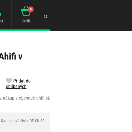
0
cs
et
Košík
hifi v
Přidat do
oblíbených
a nákup v obchodě ahifi.sk
Katalogové číslo: DP SK 80