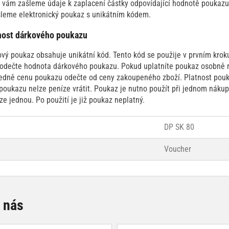
vám zašleme údaje k zaplacení částky odpovídající hodnotě poukazu.
leme elektronický poukaz s unikátním kódem.
tnost dárkového poukazu
rkový poukaz obsahuje unikátní kód. Tento kód se použije v prvním kr
odečte hodnota dárkového poukazu. Pokud uplatníte poukaz osobně na
sledně cenu poukazu odečte od ceny zakoupeného zboží. Platnost pou
poukazu nelze peníze vrátit. Poukaz je nutno použít při jednom nákup
ze jednou. Po použití je již poukaz neplatný.
DP SK 80
Voucher
e nás