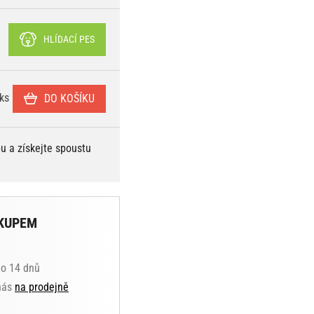
HLÍDACÍ PES
ks
DO KOŠÍKU
bu a získejte spoustu
KUPEM
do 14 dnů
 nás
na prodejně