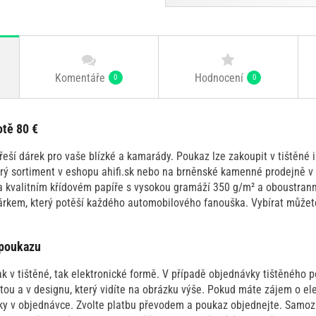
Komentáře
Hodnocení
0
0
tě 80 €
eší dárek pro vaše blízké a kamarády. Poukaz lze zakoupit v tištěné 
erý sortiment v eshopu ahifi.sk nebo na brněnské kamenné prodejně v 
a kvalitním křídovém papíře s vysokou gramáží 350 g/m² a oboustran
árkem, který potěší každého automobilového fanouška. Vybírat můžete
 poukazu
k v tištěné, tak elektronické formě. V případě objednávky tištěného
ou a v designu, který vidíte na obrázku výše. Pokud máte zájem o ele
y v objednávce. Zvolte platbu převodem a poukaz objednejte. Samo