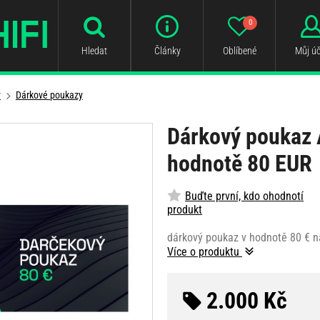
0
Hledat
Články
Oblíbené
Můj úč
y
Dárkové poukazy
Dárkový poukaz A
hodnotě 80 EUR
Buďte první, kdo ohodnotí
produkt
dárkový poukaz v hodnotě 80 € n
Více o produktu
2.000 Kč