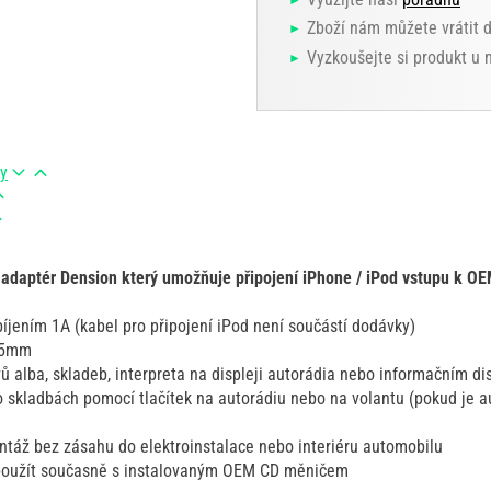
Zboží nám můžete vrátit 
Vyzkoušejte si produkt u
ry
 adaptér Dension který umožňuje připojení iPhone / iPod vstupu k OE
bíjením 1A (kabel pro připojení iPod není součástí dodávky)
3,5mm
 alba, skladeb, interpreta na displeji autorádia nebo informačním di
o skladbách pomocí tlačítek na autorádiu nebo na volantu (pokud je 
ntáž bez zásahu do elektroinstalace nebo interiéru automobilu
 použít současně s instalovaným OEM CD měničem