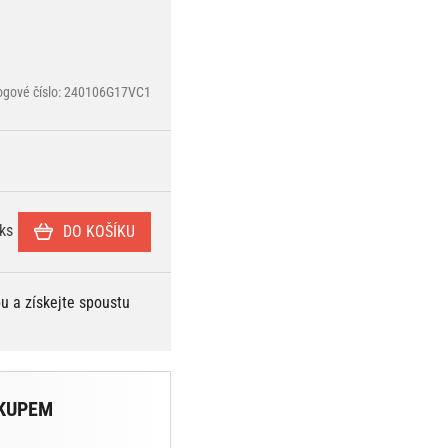
ogové číslo: 240106G17VC1
ks
DO KOŠÍKU
bu a získejte spoustu
KUPEM