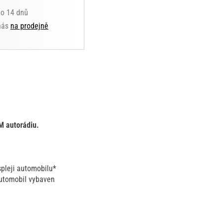
do 14 dnů
 nás
na prodejně
M autorádiu.
spleji automobilu*
automobil vybaven