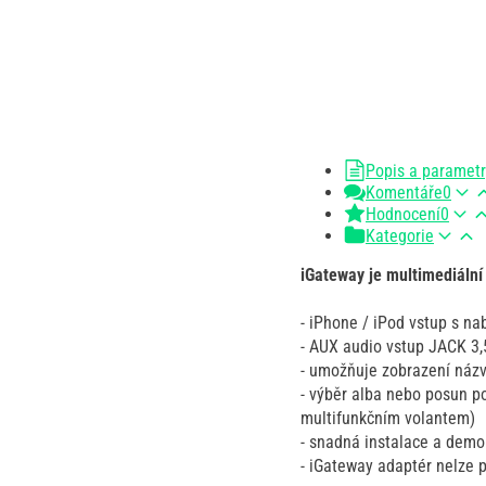
Popis a paramet
Komentáře
0
Hodnocení
0
Kategorie
iGateway je multimediální
- iPhone / iPod vstup s na
- AUX audio vstup JACK 
- umožňuje zobrazení názvů
- výběr alba nebo posun p
multifunkčním volantem)
- snadná instalace a demo
- iGateway adaptér nelze