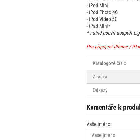
- iPod Mini
- iPod Photo 4G
- iPod Video 5G
- iPad Mini*
* nutné použít adaptér Lig
Pro připojení iPhone / iPod
Katalogové číslo
Značka
Odkazy
Komentáře k produ
Vaše jméno: