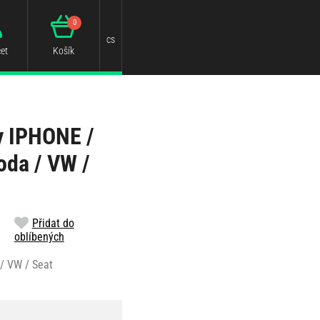
0
cs
et
Košík
y IPHONE /
oda / VW /
Přidat do
oblíbených
 / VW / Seat