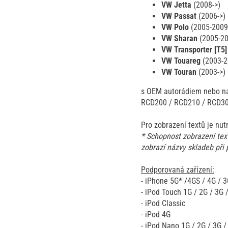
VW Jetta
(2008->)
VW Passat
(2006->)
VW Polo
(2005-2009
VW Sharan
(2005-2
VW Transporter [T5
VW Touareg
(2003-2
VW Touran
(2003->)
s OEM autorádiem nebo na
RCD200 / RCD210 / RCD3
Pro zobrazení textů je nu
* Schopnost zobrazení tex
zobrazí názvy skladeb při
Podporovaná zařízení:
- iPhone 5G* /4GS / 4G / 3
- iPod Touch 1G / 2G / 3G 
- iPod Classic
- iPod 4G
- iPod Nano 1G / 2G / 3G /