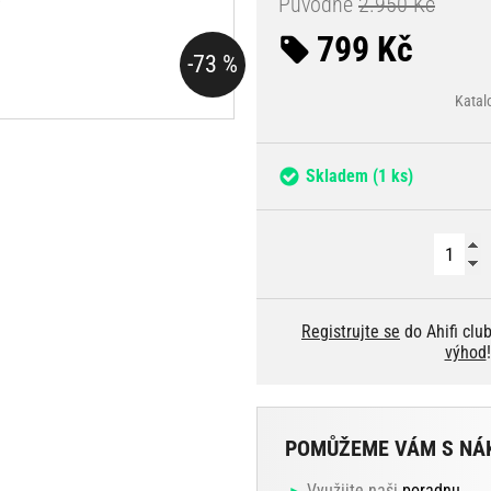
Původně
2.950 Kč
799 Kč
-73 %
Katal
Skladem
(1 ks)
Registrujte se
do Ahifi clu
výhod
!
POMŮŽEME VÁM S NÁ
Využijte naši
poradnu