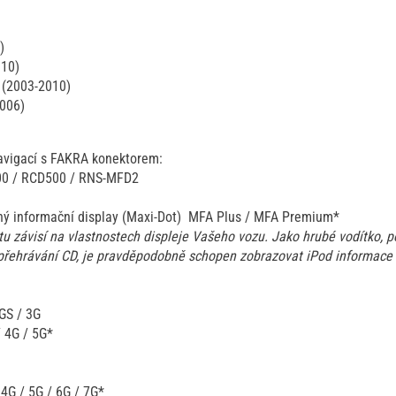
)
010)
]
(2003-2010)
006)
vigací s FAKRA konektorem:
00 / RCD500 / RNS-MFD2
tný informační display (Maxi-Dot) MFA Plus / MFA Premium*
tu závisí na vlastnostech displeje Vašeho vozu. Jako hrubé vodítko, 
 přehrávání CD, je pravděpodobně schopen zobrazovat iPod informace
GS / 3G
/ 4G / 5G*
 4G / 5G / 6G / 7G*