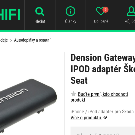
0
Hledat
Články
Oblíbené
Můj úč
odeje
Autodoplňky a ostatní
Dension Gatewa
IPOD adaptér Šk
Seat
Buďte první, kdo ohodnotí
produkt
iPhone / iPod adaptér pro Škoda
Více o produktu