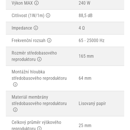
Výkon MAX
240 W
Citlivost (1W/1m)
88,5 dB
Impedance
4 Ω
Frekvenční rozsah
65 - 25000 Hz
Rozměr středobasového
165 mm
reproduktoru
Montážní hloubka
středobasového reproduktoru
64 mm
Materiál membrány
středobasového reproduktoru
Lisovaný papír
Celkový průměr výškového
25 mm
reproduktoru