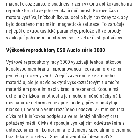
magnety, což zajišťuje snadnější řízení výkonu aplikovaného na
reproduktor a také jeho vynikající účinnost. Kovové části
motoru využívají nízkouhlíkovou ocel a byly navrženy tak, aby
bylo dosaženo maximální magnetické saturace. To zaručuje
nejlepší elektroakustické parametry, protože vířivé proudy
vznikající pohybem membrány jsou z velké části potlačeny.
Výškové reproduktory ESB Audio série 3000
Výškové reproduktory řady 3000 využívají tenkou látkovou
kupolovou membránu impregnovanou hedvábím pro velmi
jemný a přirozený zvuk. Vnější zavěšení je ze stejného
materiálu, ale je navíc pokryté vysokoztrátovým tlumícím
materiálem pro eliminaci vibrací a rezonancí. Kopule má
extrémně nízkou hmotnost a je mnohem méně náchylná k
mechanické deformaci než jiné modely, přesto poskytuje
hladkou, lineární a velmi rozšířenou odezvu. 28 mm kmitací
cívka má hliníkovou podpěru a velmi lehký hliníkový drát
potažený mědí. Cívka disponuje vynikajícím odvětráváním s
antirezonančními komorami a je tlumená speciálním olejem na
bázi tekutého železa. Speciální ventilační design SVS