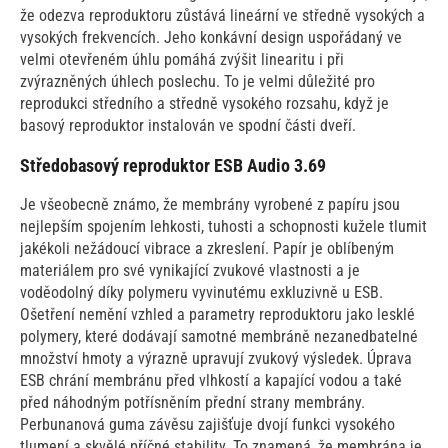
že odezva reproduktoru zůstává lineární ve středně vysokých a
vysokých frekvencích. Jeho konkávní design uspořádaný ve
velmi otevřeném úhlu pomáhá zvýšit linearitu i při
zvýrazněných úhlech poslechu. To je velmi důležité pro
reprodukci středního a středně vysokého rozsahu, když je
basový reproduktor instalován ve spodní části dveří.
Středobasový reproduktor ESB Audio 3.69
Je všeobecně známo, že membrány vyrobené z papíru jsou
nejlepším spojením lehkosti, tuhosti a schopnosti kužele tlumit
jakékoli nežádoucí vibrace a zkreslení. Papír je oblíbeným
materiálem pro své vynikající zvukové vlastnosti a je
voděodolný díky polymeru vyvinutému exkluzivně u ESB.
Ošetření nemění vzhled a parametry reproduktoru jako lesklé
polymery, které dodávají samotné membráně nezanedbatelné
množství hmoty a výrazně upravují zvukový výsledek. Úprava
ESB chrání membránu před vlhkostí a kapající vodou a také
před náhodným potřísněním přední strany membrány.
Perbunanová guma závěsu zajišťuje dvojí funkci vysokého
tlumení a skvělé příčné stability. To znamená, že membrána je