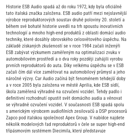
Historie ESB Audio spadá až do roku 1972, kdy byla oficiálně
tato italská značka založena. ESB audio patří mezi nejslavnější
výrobce reproduktorových soustav druhé poloviny 20. století a
během své bohaté historie uvedli na trh spoustu inovativních
technologií a mnoho high-end produktů z oblasti domácí audio
techniky, které dosáhly obrovského celosvětového úspěchu. Na
základě získaných zkušeností se v roce 1984 začali inženýři
ESB zabývat výzkumem zaměřeným na optimalizaci zvuku v
automobilovém prostředí a o dva roky později zahájili vyrobu
prvních reproduktorů do auta. Díky velkému úspěchu se v ESB
začali čím dál více zaměřovat na automobilový průmysl a jeho
náročné výzvy. Car Audio začíná být fenoménem tehdejší doby
a v roce 2005 byla založena ve městě Aprilia, kde ESB sídlí,
škola zaměřená výhradně na ozvučení vozidel. Tehdy padlo i
definitivní rozhodnutí opustit svět domácího audia a věnovat
se výhradně ozvučení vozidel. V současnosti ESB spadá spolu
s americkým výrobcem audiofilních zesilovačů a DSP procesorů
Zapco pod italskou společnost Apex Group. V nabídce najdete
několik modelových řad reproduktorů v čele se super high-end
třípásmovým systémem Diecimila, který představuje