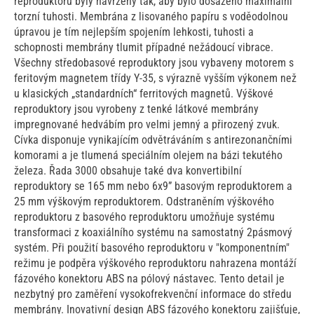
reproduktorů byly navrženy tak, aby bylo dosaženo maximální
torzní tuhosti. Membrána z lisovaného papíru s voděodolnou
úpravou je tím nejlepším spojením lehkosti, tuhosti a
schopnosti membrány tlumit případné nežádoucí vibrace.
Všechny středobasové reproduktory jsou vybaveny motorem s
feritovým magnetem třídy Y-35, s výrazně vyšším výkonem než
u klasických „standardních“ ferritových magnetů. Výškové
reproduktory jsou vyrobeny z tenké látkové membrány
impregnované hedvábím pro velmi jemný a přirozený zvuk.
Cívka disponuje vynikajícím odvětráváním s antirezonančními
komorami a je tlumená speciálním olejem na bázi tekutého
železa. Řada 3000 obsahuje také dva konvertibilní
reproduktory se 165 mm nebo 6x9” basovým reproduktorem a
25 mm výškovým reproduktorem. Odstraněním výškového
reproduktoru z basového reproduktoru umožňuje systému
transformaci z koaxiálního systému na samostatný 2pásmový
systém. Při použití basového reproduktoru v "komponentním"
režimu je podpěra výškového reproduktoru nahrazena montáží
fázového konektoru ABS na pólový nástavec. Tento detail je
nezbytný pro zaměření vysokofrekvenční informace do středu
membrány. Inovativní design ABS fázového konektoru zajišťuje,