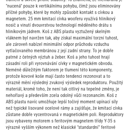
"nucená" pouze k vertikálnímu pohybu, čímž jsou eliminovány
příčné pohyby, které by mohly způsobit kontakt s cívkou a
magnetem. 25 mm kmitací cívka wooferu využívá hliníkový
nosič a vinutí dvouvrstvou technologií měděného drátu s
hliníkovým jádrem. Koš z ABS plastu vyztužený skelným
vláknem byl navržen tak, aby získal maximální torzní tuhost,
ale zároveň nabízel minimální odpor průchodu vzduchu
vytlačovaného membránou z její zadní strany. To je dobře
patrné z četných výztuh a žeber. Koš a jeho tuhost hrají
zásadní roli při vyrovnávání cívky v magnetickém obvodu.
Neméně důležitým faktorem je tlumení této komponenty,
protože kovové koše mají často tendenci rezonovat a to
výrazně mění výsledný zvukový výsledek reproduktoru. Použitý
materiál, kromě toho, že není tak citlivý na tepelné změny, je
nehořlavý a především zcela odolný vůči rezonancím. Koš z
ABS plastu navíc umožňuje lepší točivý moment upínací síly
než typické lisované ocelové rámy a zajišťuje, že kmitací cívka
zůstane dobře vycentrovaná v magnetickém poli. Reproduktory
jsou vybaveny motorem s feritovým magnetem třídy Y-35 s
výrazně vyšším výkonem než klasické "standardní" feritové