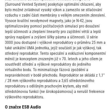
(Surround Vented System) poskytuje optimální chlazení, aby
bylo možné zvládnout vysoký výkon a zamezilo se stlačování
vzduchu v zadní části membrány s velkým omezením zkreslení.
Vysoce kvalitní neodymové magnety, jako je N-42, jsou
optimalizovány pomocí počítačových simulací pro dosažení
lepší účinnosti a zlepšení linearity pro zajištění větší a lepší
správy napájení a zvýšení šířky pásma a účinnosti. U série
3000 jsou dostupné i výškové reproduktory o průměru 25 mm a
také unikátní UMA jednotka, jejíž součástí je jak výškový, tak
středový reproduktor. Tento speciální a exkluzivní komponentní
měnič je konceptem zrozeným již v 70. letech a jeho cílem je
soustředit střední a výškové reproduktory do jediného
virtuálního bodu. To minimalizuje fázová zpoždění a
nepravidelnosti v bodě přechodu. Reproduktor se skládá z 1,1"
/ 28 mm výškového reproduktoru a 3,65 středotónového
reproduktoru s odlišným prachovým krytem, ​​aby měl
středotónovou funkci (ne širokopásmovou) a nerušil frekvence
výškového reproduktoru.
O značce ESB Audio