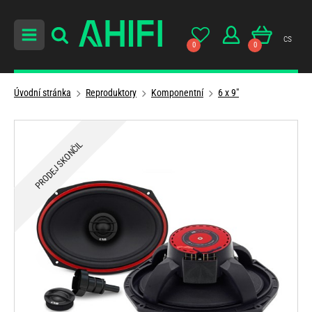
cs
0
0
Úvodní stránka
Reproduktory
Komponentní
6 x 9"
PRODEJ SKONČIL