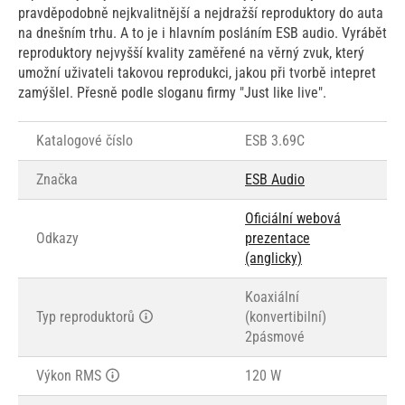
pravděpodobně nejkvalitnější a nejdražší reproduktory do auta
na dnešním trhu. A to je i hlavním posláním ESB audio. Vyrábět
reproduktory nejvyšší kvality zaměřené na věrný zvuk, který
umožní uživateli takovou reprodukci, jakou při tvorbě intepret
zamýšlel. Přesně podle sloganu firmy "Just like live".
Katalogové číslo
ESB 3.69C
Značka
ESB Audio
Oficiální webová
Odkazy
prezentace
(anglicky)
Koaxiální
Typ reproduktorů
(konvertibilní)
2pásmové
Výkon RMS
120 W