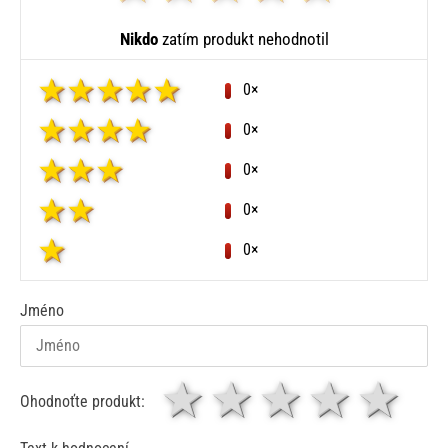
Nikdo
zatím produkt nehodnotil
0×
0×
0×
0×
0×
Jméno
1 hvězda
2 hvězdy
3 hvěz
4 hv
5
Ohodnoťte produkt: