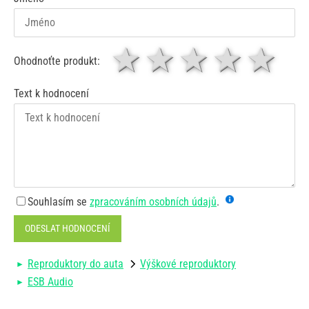
1 hvězda
2 hvězdy
3 hvěz
4 hv
5
Ohodnoťte produkt:
Text k hodnocení
Souhlasím se
zpracováním osobních údajů
.
ODESLAT HODNOCENÍ
Reproduktory do auta
Výškové reproduktory
ESB Audio