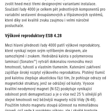
zvolit hned mezi třemi designovými variantami instalace.
Součástí řady 4000 je celkem pět jednotlivých komponentů pro
variabilní sestavení dvoupásmových a třípásmových systémů,
které díky své kvalitě zvuku zaujmou i velmi náročné
posluchače.
Výškové reproduktory ESB 4.28
Mezi hlavní přednosti řady 4000 patří výškové reproduktory,
které vynikají nejen svým vytříbeným designem, ale
samozřejmě i zvukem. Hedvábná kalota s polymerovou
laminací (Sonatex™) vytváří dokonalou rovnováhu mezi
hmotností, tuhostí a vlastním tlumením. Katenární zakřivení
zajišťuje široký rozptyl výškového reproduktoru. Plstěný tlumič
pod kalotou zlepšuje akustickou fázi tím, že pohlcuje odrazy od
magnetické struktury, jenž se odrážejí od kaloty. Vysoce
kvalitní neodymový magnet (N-52) poskytuje vynikající
odolnost proti demagnetizaci a je o více než 25 % silnější při
stejné hmotnosti než běžnější magnety nižší třídy (N-48).
Použitím tohoto magnetu stoupá účinnost na mimořádnou
úroveň, což vede k vysokému výkonu, ale i skvělé kontrole