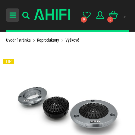
cs
0
0
Úvodní stránka
Reproduktory
Výškové
TIP