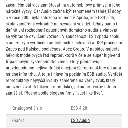
začali čím dál více zaměřovat na automobilový průmysl a jeho
náročné výzvy. Car Audio začíná být fenoménem tehdejší doby
a v roce 2005 byla založena ve městě Aprilia, kde ESB sídlí,
škola zaměřená výhradně na ozvučení vozidel. Tehdy padlo i
definitivní rozhodnutí opustit svět domácího audia a věnovat
se výhradně ozvučení vozidel. V současnosti ESB spadá spolu
s americkým výrobcem audiofilních zesilovačů a DSP procesorů
Zapco pod italskou společnost Apex Group. V nabídce najdete
několik modelových řad reproduktorů v čele se super high-end
třípásmovým systémem Diecimila, který představuje
pravděpodobně nejkvalitnější a nejdražší reproduktory do auta
na dnešním trhu. A to je i hlavním posláním ESB audio. Vyrábět
reproduktory nejvyšší kvality zaměřené na věrný zvuk, který
umožní uživateli takovou reprodukci, jakou při tvorbě intepret
zamýšlel. Přesně podle sloganu firmy "Just like live".
Katalogové číslo
ESB 4.28
Značka
ESB Audio