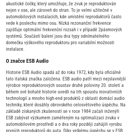
akustické čočky, který umožňuje, že zvuk je reproduktován
nejen v ose, ale zároveň do stran. To je velmi užitečné v
automobilových instalacích, kde umístění reproduktorů často
vede k poslechu mimo osu. Nízká rezonanční frekvence
zajišťuje optimální frekvenční rozsah i v případě 2pásmových
systémů. Součástí balení jsou dva typy odnímatelného
domečku výškového reproduktoru pro variabilní možnosti
instalace.
O značce ESB Audio
Historie ESB Audio spadá až do roku 1972, kdy byla oficiálně
tato italská značka založena. ESB audio patří mezi nejslavnější
výrobce reproduktorových soustav druhé poloviny 20. století a
během své bohaté historie uvedli na trh spoustu inovativních
technologií a mnoho high-end produktů z oblasti domácí audio
techniky, které dosáhly obrovského celosvětového úspěchu. Na
základě získaných zkušeností se v roce 1984 začali inženýři
ESB zabývat výzkumem zaměřeným na optimalizaci zvuku v
automobilovém prostředí a o dva roky později zahájili vyrobu
prvních reproduktorů do auta. Díky velkému úspěchu se v ESB