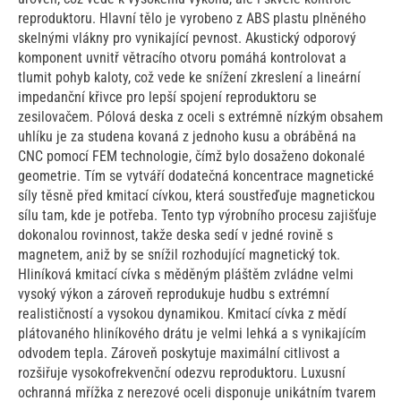
reproduktoru. Hlavní tělo je vyrobeno z ABS plastu plněného
skelnými vlákny pro vynikající pevnost. Akustický odporový
komponent uvnitř větracího otvoru pomáhá kontrolovat a
tlumit pohyb kaloty, což vede ke snížení zkreslení a lineární
impedanční křivce pro lepší spojení reproduktoru se
zesilovačem. Pólová deska z oceli s extrémně nízkým obsahem
uhlíku je za studena kovaná z jednoho kusu a obráběná na
CNC pomocí FEM technologie, čímž bylo dosaženo dokonalé
geometrie. Tím se vytváří dodatečná koncentrace magnetické
síly těsně před kmitací cívkou, která soustřeďuje magnetickou
sílu tam, kde je potřeba. Tento typ výrobního procesu zajišťuje
dokonalou rovinnost, takže deska sedí v jedné rovině s
magnetem, aniž by se snížil rozhodující magnetický tok.
Hliníková kmitací cívka s měděným pláštěm zvládne velmi
vysoký výkon a zároveň reprodukuje hudbu s extrémní
realističností a vysokou dynamikou. Kmitací cívka z mědí
plátovaného hliníkového drátu je velmi lehká a s vynikajícím
odvodem tepla. Zároveň poskytuje maximální citlivost a
rozšiřuje vysokofrekvenční odezvu reproduktoru. Luxusní
ochranná mřížka z nerezové oceli disponuje unikátním tvarem