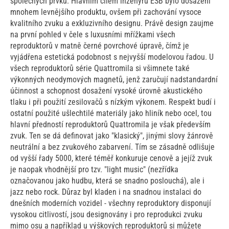
společných prvků. Hlavním cílem inženýrů ESB bylo dosažení
mnohem levnějšího produktu, ovšem při zachování vysoce
kvalitního zvuku a exkluzivního designu. Právě design zaujme
na první pohled v čele s luxusními mřížkami všech
reproduktorů v matně černé povrchové úpravě, čímž je
vyjádřena estetická podobnost s nejvyšší modelovou řadou. U
všech reproduktorů série Quattromila si všimnete také
výkonných neodymových magnetů, jenž zaručují nadstandardní
účinnost a schopnost dosažení vysoké úrovně akustického
tlaku i při použití zesilovačů s nízkým výkonem. Respekt budí i
ostatní použité ušlechtilé materiály jako hliník nebo ocel, tou
hlavní předností reproduktorů Quattromila je však především
zvuk. Ten se dá definovat jako "klasický", jinými slovy žánrově
neutrální a bez zvukového zabarvení. Tím se zásadně odlišuje
od vyšší řady 5000, které téměř konkuruje cenově a jejíž zvuk
je naopak vhodnější pro tzv. "light music" (nezřídka
označovanou jako hudbu, která se snadno poslouchá), ale i
jazz nebo rock. Důraz byl kladen i na snadnou instalaci do
dnešních moderních vozidel - všechny reproduktory disponují
vysokou citlivostí, jsou designovány i pro reprodukci zvuku
mimo osu a například u výškových reproduktorů si můžete