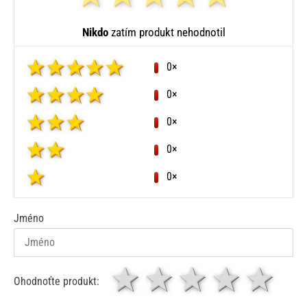
Nikdo
zatím produkt nehodnotil
0×
0×
0×
0×
0×
Jméno
1 hvězda
2 hvězdy
3 hvěz
4 hv
5
Ohodnoťte produkt: