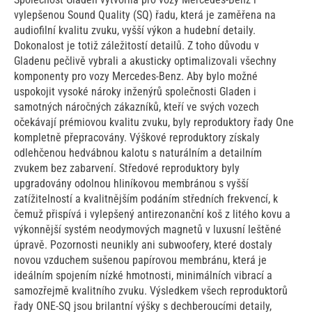
vylepšenou Sound Quality (SQ) řadu, která je zaměřena na
audiofilní kvalitu zvuku, vyšší výkon a hudební detaily.
Dokonalost je totiž záležitostí detailů. Z toho důvodu v
Gladenu pečlivě vybrali a akusticky optimalizovali všechny
komponenty pro vozy Mercedes-Benz. Aby bylo možné
uspokojit vysoké nároky inženýrů společnosti Gladen i
samotných náročných zákazníků, kteří ve svých vozech
očekávají prémiovou kvalitu zvuku, byly reproduktory řady One
kompletně přepracovány. Výškové reproduktory získaly
odlehčenou hedvábnou kalotu s naturálním a detailním
zvukem bez zabarvení. Středové reproduktory byly
upgradovány odolnou hliníkovou membránou s vyšší
zatížitelností a kvalitnějším podáním středních frekvencí, k
čemuž přispívá i vylepšený antirezonanční koš z litého kovu a
výkonnější systém neodymových magnetů v luxusní leštěné
úpravě. Pozornosti neunikly ani subwoofery, které dostaly
novou vzduchem sušenou papírovou membránu, která je
ideálním spojením nízké hmotnosti, minimálních vibrací a
samozřejmě kvalitního zvuku. Výsledkem všech reproduktorů
řady ONE-SQ jsou brilantní výšky s dechberoucími detaily,