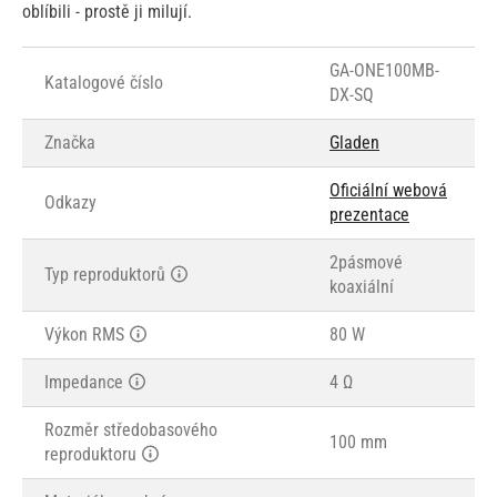
oblíbili - prostě ji milují.
GA-ONE100MB-
Katalogové číslo
DX-SQ
Značka
Gladen
Oficiální webová
Odkazy
prezentace
2pásmové
Typ reproduktorů
koaxiální
Výkon RMS
80 W
Impedance
4 Ω
Rozměr středobasového
100 mm
reproduktoru