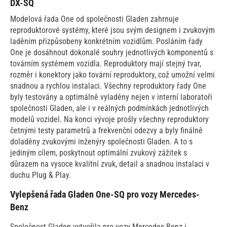
DX-SQ
Modelová řada One od společnosti Gladen zahrnuje
reproduktorové systémy, které jsou svým designem i zvukovým
laděním přizpůsobeny konkrétním vozidlům. Posláním řady
One je dosáhnout dokonalé souhry jednotlivých komponentů s
továrním systémem vozidla. Reproduktory mají stejný tvar,
rozměr i konektory jako tovární reproduktory, což umožní velmi
snadnou a rychlou instalaci. Všechny reproduktory řady One
byly testovány a optimálně vyladěny nejen v interní laboratoři
společnosti Gladen, ale i v reálných podmínkách jednotlivých
modelů vozidel. Na konci vývoje prošly všechny reproduktory
četnými testy parametrů a frekvenční odezvy a byly finálně
doladěny zvukovými inženýry společnosti Gladen. A to s
jediným cílem, poskytnout optimální zvukový zážitek s
důrazem na vysoce kvalitní zvuk, detail a snadnou instalaci v
duchu Plug & Play.
Vylepšená řada Gladen One-SQ pro vozy Mercedes-
Benz
Společnost Gladen vytvořila pro vozy Mercedes-Benz i