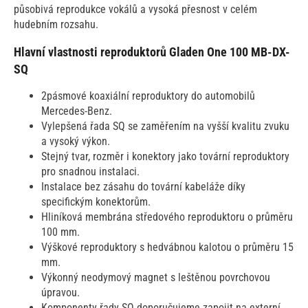
působivá reprodukce vokálů a vysoká přesnost v celém
hudebním rozsahu.
Hlavní vlastnosti reproduktorů Gladen One 100 MB-DX-
SQ
2pásmové koaxiální reproduktory do automobilů
Mercedes-Benz.
Vylepšená řada SQ se zaměřením na vyšší kvalitu zvuku
a vysoký výkon.
Stejný tvar, rozměr i konektory jako tovární reproduktory
pro snadnou instalaci.
Instalace bez zásahu do tovární kabeláže díky
specifickým konektorům.
Hliníková membrána středového reproduktoru o průměru
100 mm.
Výškové reproduktory s hedvábnou kalotou o průměru 15
mm.
Výkonný neodymový magnet s leštěnou povrchovou
úpravou.
Komponenty řady SQ doporučujeme zapojit na externí