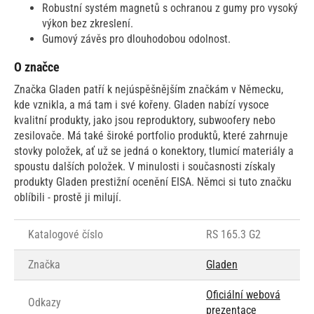
Robustní systém magnetů s ochranou z gumy pro vysoký
výkon bez zkreslení.
Gumový závěs pro dlouhodobou odolnost.
O značce
Značka Gladen patří k nejúspěšnějším značkám v Německu,
kde vznikla, a má tam i své kořeny. Gladen nabízí vysoce
kvalitní produkty, jako jsou reproduktory, subwoofery nebo
zesilovače. Má také široké portfolio produktů, které zahrnuje
stovky položek, ať už se jedná o konektory, tlumicí materiály a
spoustu dalších položek. V minulosti i současnosti získaly
produkty Gladen prestižní ocenění EISA. Němci si tuto značku
oblíbili - prostě ji milují.
Katalogové číslo
RS 165.3 G2
Značka
Gladen
Oficiální webová
Odkazy
prezentace