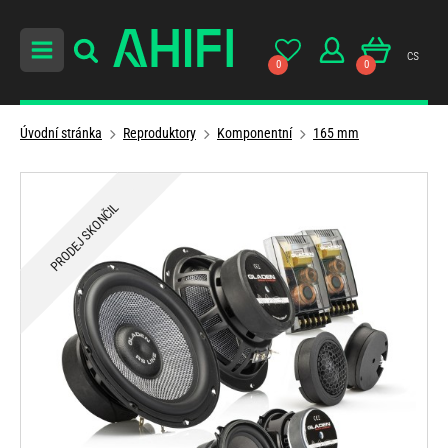
cs
0
0
Úvodní stránka
Reproduktory
Komponentní
165 mm
PRODEJ SKONČIL