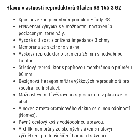
Hlavní vlastnosti reproduktorů Gladen RS 165.3 G2
3pásmové komponentní reproduktory řady RS.
Frekvenční výhybky s 9 možnostmi nastavení a
pozlacenými terminály.
Vysoká citlivost a snížená impedance 3 ohmy.
Membrána ze skelného vlákna.
Výškový reproduktor o průměru 25 mm s hedvábnou
kalotou.
Středový reproduktor s papírovou membránou o průměru
80 mm.
Designová Hexagon mřížka výškových reproduktorů pro
všestranou instalaci.
Možnost vyjmutí výškového reproduktoru z plastového
obalu.
Vlnovec z meta-aramidového vlákna se silnou odolností
(Nomex).
Pevný ocelový koš s voděodolnou úpravou.
Vrchlík membrány ze skelných vláken s nulovým
výčnělkem pro lepší šíření horních frekvencí.