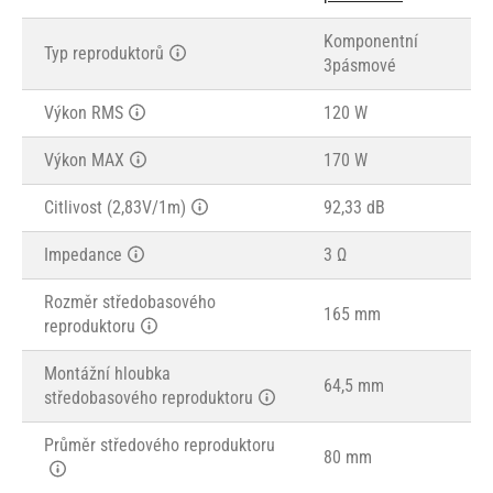
Komponentní
Typ reproduktorů
3pásmové
Výkon RMS
120 W
Výkon MAX
170 W
Citlivost (2,83V/1m)
92,33 dB
Impedance
3 Ω
Rozměr středobasového
165 mm
reproduktoru
Montážní hloubka
64,5 mm
středobasového reproduktoru
Průměr středového reproduktoru
80 mm