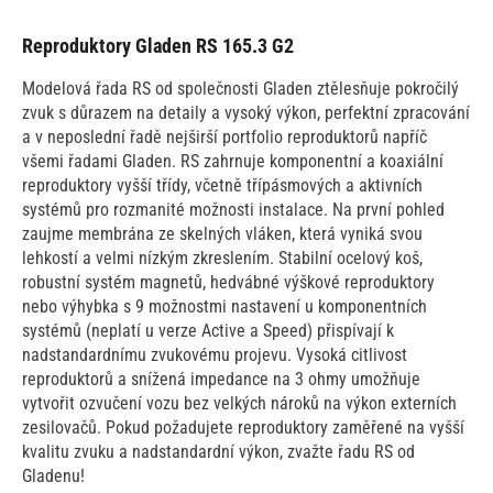
Reproduktory Gladen RS 165.3 G2
Modelová řada RS od společnosti Gladen ztělesňuje pokročilý
zvuk s důrazem na detaily a vysoký výkon, perfektní zpracování
a v neposlední řadě nejširší portfolio reproduktorů napříč
všemi řadami Gladen. RS zahrnuje komponentní a koaxiální
reproduktory vyšší třídy, včetně třípásmových a aktivních
systémů pro rozmanité možnosti instalace. Na první pohled
zaujme membrána ze skelných vláken, která vyniká svou
lehkostí a velmi nízkým zkreslením. Stabilní ocelový koš,
robustní systém magnetů, hedvábné výškové reproduktory
nebo výhybka s 9 možnostmi nastavení u komponentních
systémů (neplatí u verze Active a Speed) přispívají k
nadstandardnímu zvukovému projevu. Vysoká citlivost
reproduktorů a snížená impedance na 3 ohmy umožňuje
vytvořit ozvučení vozu bez velkých nároků na výkon externích
zesilovačů. Pokud požadujete reproduktory zaměřené na vyšší
kvalitu zvuku a nadstandardní výkon, zvažte řadu RS od
Gladenu!