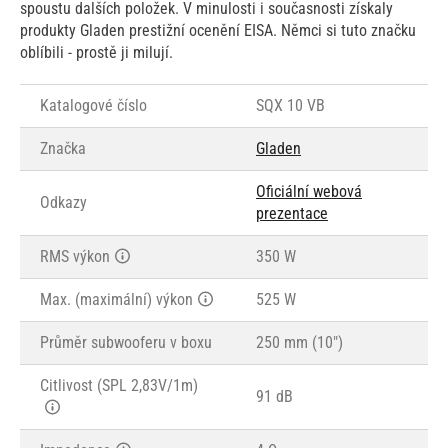
spoustu dalších položek. V minulosti i současnosti získaly
produkty Gladen prestižní ocenění EISA. Němci si tuto značku
oblíbili - prostě ji milují.
Katalogové číslo
SQX 10 VB
Značka
Gladen
Oficiální webová
Odkazy
prezentace
RMS výkon
350 W
Max. (maximální) výkon
525 W
Průměr subwooferu v boxu
250 mm (10")
Citlivost (SPL 2,83V/1m)
91 dB