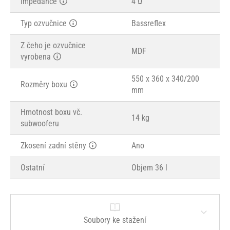
Impedance
4 Ω
Typ ozvučnice
Bassreflex
Z čeho je ozvučnice
MDF
vyrobena
550 x 360 x 340/200
Rozměry boxu
mm
Hmotnost boxu vč.
14 kg
subwooferu
Zkosení zadní stěny
Ano
Ostatní
Objem 36 l
Soubory ke stažení