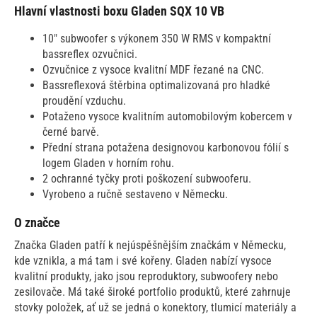
Hlavní vlastnosti boxu Gladen SQX 10 VB
10" subwoofer s výkonem 350 W RMS v kompaktní
bassreflex ozvučnici.
Ozvučnice z vysoce kvalitní MDF řezané na CNC.
Bassreflexová štěrbina optimalizovaná pro hladké
proudění vzduchu.
Potaženo vysoce kvalitním automobilovým kobercem v
černé barvě.
Přední strana potažena designovou karbonovou fólií s
logem Gladen v horním rohu.
2 ochranné tyčky proti poškození subwooferu.
Vyrobeno a ručně sestaveno v Německu.
O značce
Značka Gladen patří k nejúspěšnějším značkám v Německu,
kde vznikla, a má tam i své kořeny. Gladen nabízí vysoce
kvalitní produkty, jako jsou reproduktory, subwoofery nebo
zesilovače. Má také široké portfolio produktů, které zahrnuje
stovky položek, ať už se jedná o konektory, tlumicí materiály a