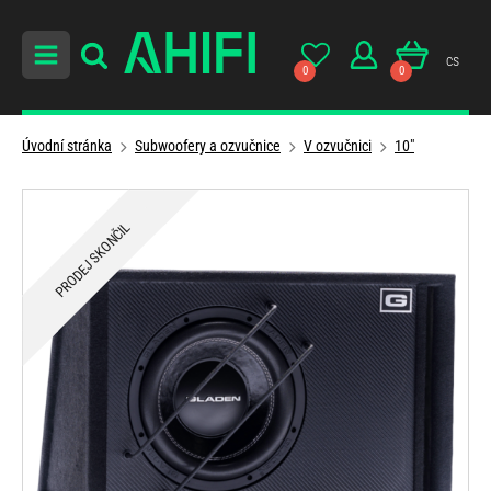
cs
0
0
Úvodní stránka
Subwoofery a ozvučnice
V ozvučnici
10"
PRODEJ SKONČIL