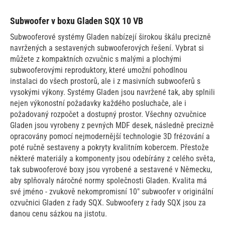
Subwoofer v boxu Gladen SQX 10 VB
Subwooferové systémy Gladen nabízejí širokou škálu precizně
navržených a sestavených subwooferových řešení. Vybrat si
můžete z kompaktních ozvučnic s malými a plochými
subwooferovými reproduktory, které umožní pohodlnou
instalaci do všech prostorů, ale i z masivních subwooferů s
vysokými výkony. Systémy Gladen jsou navržené tak, aby splnili
nejen výkonostní požadavky každého posluchače, ale i
požadovaný rozpočet a dostupný prostor. Všechny ozvučnice
Gladen jsou vyrobeny z pevných MDF desek, následně precizně
opracovány pomocí nejmodernější technologie 3D frézování a
poté ručně sestaveny a pokryty kvalitním kobercem. Přestože
některé materiály a komponenty jsou odebírány z celého světa,
tak subwooferové boxy jsou vyrobené a sestavené v Německu,
aby splňovaly náročné normy společnosti Gladen. Kvalita má
své jméno - zvukově nekompromisní 10" subwoofer v originální
ozvučnici Gladen z řady SQX. Subwoofery z řady SQX jsou za
danou cenu sázkou na jistotu.