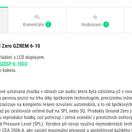
Komentáře
Hodnocení
0
0
d Zero GZREM 6-10
ládání s LCD displejem.
GZDSP 6-10SQ
o kabelu.
ově uznávaná značka v oblasti car audio, která byla založena již v r
 pevnou pozici na trhu díky špičkovým technologiím, preciznímu inžen
cializuje na kompletní řešení ozvučení automobilů, a to od špičkových
až po zesilovače určené buď na SPL nebo SQ. Produkty Ground Zero j
eprodukcí hudby, což potvrzují i četná ocenění z prestižních světový
 Pressure Level (SPL). Výrobce při vývoji využívá nejmodernější techn
CEA 2006-A, aby zajistil maximální přesnost a spolehlivost každéh