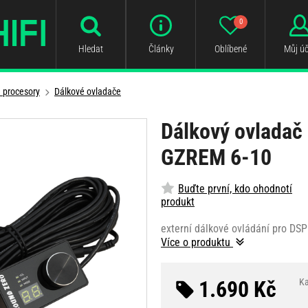
0
Hledat
Články
Oblíbené
Můj úč
a procesory
Dálkové ovladače
Dálkový ovladač
GZREM 6-10
Buďte první, kdo ohodnotí
produkt
externí dálkové ovládání pro DS
Více o produktu
1.690 Kč
Ka