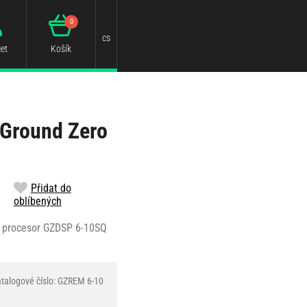
0
cs
et
Košík
 Ground Zero
Přidat do
oblíbených
P procesor GZDSP 6-10SQ
talogové číslo: GZREM 6-10