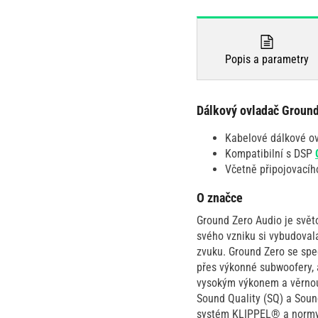
Popis a parametry
Dálkový ovladač Groun
Kabelové dálkové ov
Kompatibilní s DSP
Včetně připojovacíh
O značce
Ground Zero Audio je svět
svého vzniku si vybudovala
zvuku. Ground Zero se spe
přes výkonné subwoofery, 
vysokým výkonem a věrnou r
Sound Quality (SQ) a Sound
systém KLIPPEL® a normy 