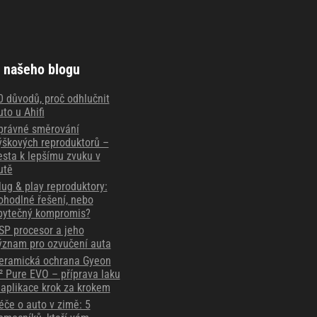
 našeho blogu
0 důvodů, proč odhlučnit
uto u Ahifi
právné směrování
ýškových reproduktorů –
esta k lepšímu zvuku v
utě
lug & play reproduktory:
ohodlné řešení, nebo
bytečný kompromis?
SP procesor a jeho
ýznam pro ozvučení auta
eramická ochrana Gyeon
² Pure EVO – příprava laku
 aplikace krok za krokem
éče o auto v zimě: 5