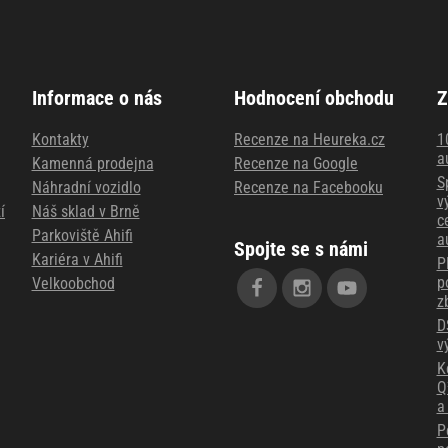
Informace o nás
Hodnocení obchodu
Z
Kontakty
Recenze na Heureka.cz
1
a
Kamenná prodejna
Recenze na Google
S
Náhradní vozidlo
Recenze na Facebooku
v
í
Náš sklad v Brně
c
Parkoviště Ahifi
a
Spojte se s námi
Kariéra v Ahifi
P
p
Velkoobchod
z
D
v
K
Q
a
P