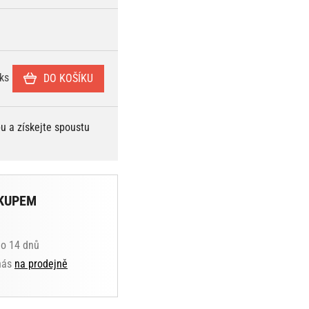
ks
DO KOŠÍKU
bu a získejte spoustu
KUPEM
do 14 dnů
 nás
na prodejně