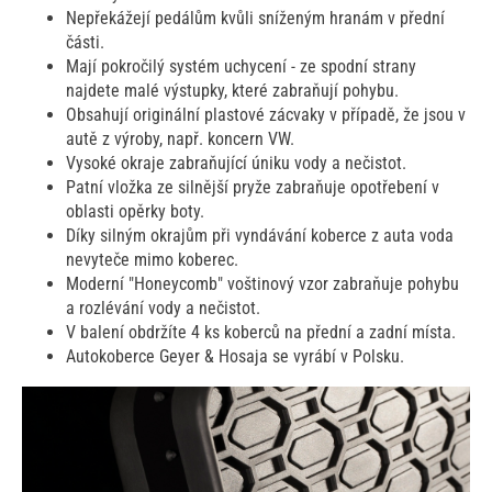
Nepřekážejí pedálům kvůli sníženým hranám v přední
části.
Mají pokročilý systém uchycení - ze spodní strany
najdete malé výstupky, které zabraňují pohybu.
Obsahují originální plastové zácvaky v případě, že jsou v
autě z výroby, např. koncern VW.
Vysoké okraje zabraňující úniku vody a nečistot.
Patní vložka ze silnější pryže zabraňuje opotřebení v
oblasti opěrky boty.
Díky silným okrajům při vyndávání koberce z auta voda
nevyteče mimo koberec.
Moderní "Honeycomb" voštinový vzor zabraňuje pohybu
a rozlévání vody a nečistot.
V balení obdržíte 4 ks koberců na přední a zadní místa.
Autokoberce Geyer & Hosaja se vyrábí v Polsku.