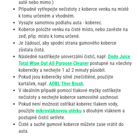
autě nebo mimo.)
Případně vytřepejte nečistoty z koberce venku na místě
k tomu určeném a vhodném.
Vysajte samotnou podlahu auta - koberec.
Koberce položte venku na čisté místo, nebo zavěste na
zeď, příp. místo k tomu určené.
Je žádoucí, aby spodní strana gumového koberce
zůstala čistá.
Následně nastříkejte univerzální čistič, např.
Dodo Juice
Total Wipe Out All Purpose Cleaner
postupně na všechny
koberečky a nechejte 1 až 2 minuty působit.
Pokud jsou koberečky silně znečištěné, použijte
kartáček, např.
ADBL Ther Brush
.
V ideálním případě pomocí tlakové myčky ostříkejte
nečistoty a nechejte koberce samovolně uschnout.
Pokud není možnost ostříkat koberec tlakem vody,
použijte
mikrovláknovou utěrku
s dlouhým vláknem a
postupně čistič setřete.
Čisté a suché gumové koberce můžete zase vrátit do
auta.