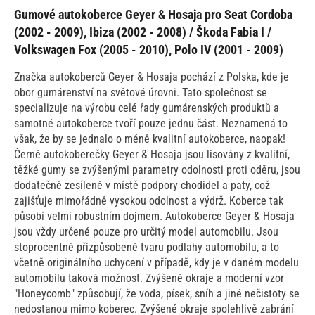
Gumové autokoberce Geyer & Hosaja pro Seat Cordoba
(2002 - 2009), Ibiza (2002 - 2008) / Škoda Fabia I /
Volkswagen Fox (2005 - 2010), Polo IV (2001 - 2009)
Značka autokoberců Geyer & Hosaja pochází z Polska, kde je
obor gumárenství na světové úrovni. Tato společnost se
specializuje na výrobu celé řady gumárenských produktů a
samotné autokoberce tvoří pouze jednu část. Neznamená to
však, že by se jednalo o méně kvalitní autokoberce, naopak!
Černé autokoberečky Geyer & Hosaja jsou lisovány z kvalitní,
těžké gumy se zvýšenými parametry odolnosti proti oděru, jsou
dodatečně zesílené v místě podpory chodidel a paty, což
zajišťuje mimořádně vysokou odolnost a výdrž. Koberce tak
působí velmi robustním dojmem. Autokoberce Geyer & Hosaja
jsou vždy určené pouze pro určitý model automobilu. Jsou
stoprocentně přizpůsobené tvaru podlahy automobilu, a to
včetně originálního uchycení v případě, kdy je v daném modelu
automobilu taková možnost. Zvýšené okraje a moderní vzor
"Honeycomb" způsobují, že voda, písek, sníh a jiné nečistoty se
nedostanou mimo koberec. Zvýšené okraje spolehlivě zabrání