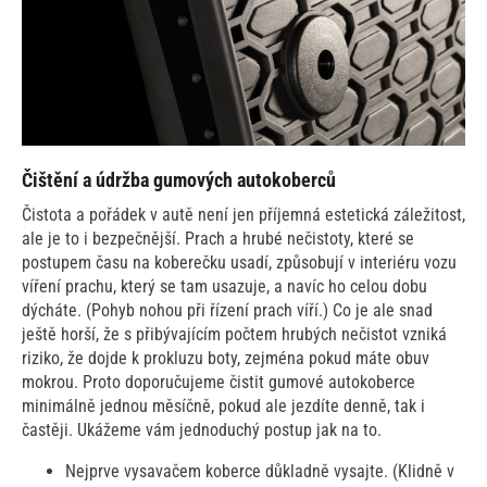
Čištění a údržba gumových autokoberců
Čistota a pořádek v autě není jen příjemná estetická záležitost,
ale je to i bezpečnější. Prach a hrubé nečistoty, které se
postupem času na koberečku usadí, způsobují v interiéru vozu
víření prachu, který se tam usazuje, a navíc ho celou dobu
dýcháte. (Pohyb nohou při řízení prach víří.) Co je ale snad
ještě horší, že s přibývajícím počtem hrubých nečistot vzniká
riziko, že dojde k prokluzu boty, zejména pokud máte obuv
mokrou. Proto doporučujeme čistit gumové autokoberce
minimálně jednou měsíčně, pokud ale jezdíte denně, tak i
častěji. Ukážeme vám jednoduchý postup jak na to.
Nejprve vysavačem koberce důkladně vysajte. (Klidně v