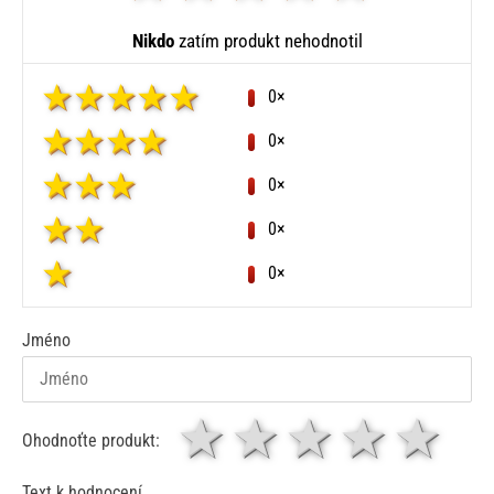
Nikdo
zatím produkt nehodnotil
0×
0×
0×
0×
0×
Jméno
1 hvězda
2 hvězdy
3 hvěz
4 hv
5
Ohodnoťte produkt:
Text k hodnocení