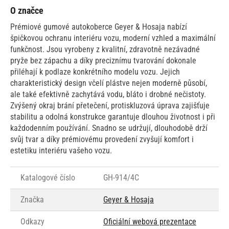
O značce
Prémiové gumové autokoberce Geyer & Hosaja nabízí
špičkovou ochranu interiéru vozu, moderní vzhled a maximální
funkčnost. Jsou vyrobeny z kvalitní, zdravotně nezávadné
pryže bez zápachu a díky preciznímu tvarování dokonale
přiléhají k podlaze konkrétního modelu vozu. Jejich
charakteristický design včelí plástve nejen moderně působí,
ale také efektivně zachytává vodu, bláto i drobné nečistoty.
Zvýšený okraj brání přetečení, protiskluzová úprava zajišťuje
stabilitu a odolná konstrukce garantuje dlouhou životnost i při
každodenním používání. Snadno se udržují, dlouhodobě drží
svůj tvar a díky prémiovému provedení zvyšují komfort i
estetiku interiéru vašeho vozu.
Katalogové číslo
GH-914/4C
Značka
Geyer & Hosaja
Odkazy
Oficiální webová prezentace