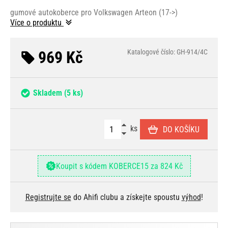
gumové autokoberce pro Volkswagen Arteon (17->)
Více o produktu
969 Kč
Katalogové číslo: GH-914/4C
Skladem
(5 ks)
ks
DO KOŠÍKU
Koupit s kódem KOBERCE15 za 824 Kč
Registrujte se
do Ahifi clubu a získejte spoustu
výhod
!