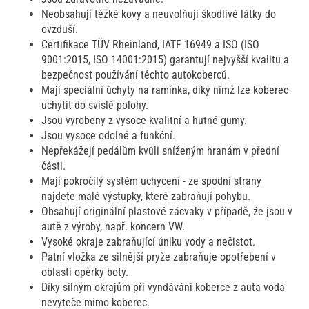
Neobsahují těžké kovy a neuvolňuji škodlivé látky do
ovzduší.
Certifikace TÜV Rheinland, IATF 16949 a ISO (ISO
9001:2015, ISO 14001:2015) garantují nejvyšší kvalitu a
bezpečnost používání těchto autokoberců.
Mají speciální úchyty na ramínka, díky nimž lze koberec
uchytit do svislé polohy.
Jsou vyrobeny z vysoce kvalitní a hutné gumy.
Jsou vysoce odolné a funkční.
Nepřekážejí pedálům kvůli sníženým hranám v přední
části.
Mají pokročilý systém uchycení - ze spodní strany
najdete malé výstupky, které zabraňují pohybu.
Obsahují originální plastové zácvaky v případě, že jsou v
autě z výroby, např. koncern VW.
Vysoké okraje zabraňující úniku vody a nečistot.
Patní vložka ze silnější pryže zabraňuje opotřebení v
oblasti opěrky boty.
Díky silným okrajům při vyndávání koberce z auta voda
nevyteče mimo koberec.