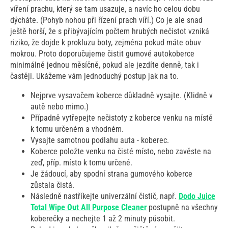
víření prachu, který se tam usazuje, a navíc ho celou dobu
dýcháte. (Pohyb nohou při řízení prach víří.) Co je ale snad
ještě horší, že s přibývajícím počtem hrubých nečistot vzniká
riziko, že dojde k prokluzu boty, zejména pokud máte obuv
mokrou. Proto doporučujeme čistit gumové autokoberce
minimálně jednou měsíčně, pokud ale jezdíte denně, tak i
častěji. Ukážeme vám jednoduchý postup jak na to.
Nejprve vysavačem koberce důkladně vysajte. (Klidně v
autě nebo mimo.)
Případně vytřepejte nečistoty z koberce venku na místě
k tomu určeném a vhodném.
Vysajte samotnou podlahu auta - koberec.
Koberce položte venku na čisté místo, nebo zavěste na
zeď, příp. místo k tomu určené.
Je žádoucí, aby spodní strana gumového koberce
zůstala čistá.
Následně nastříkejte univerzální čistič, např.
Dodo Juice
Total Wipe Out All Purpose Cleaner
postupně na všechny
koberečky a nechejte 1 až 2 minuty působit.