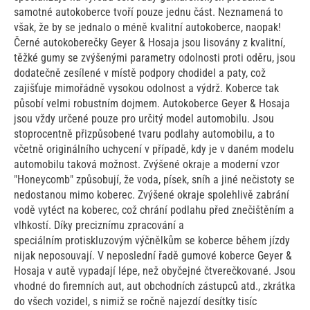
samotné autokoberce tvoří pouze jednu část. Neznamená to
však, že by se jednalo o méně kvalitní autokoberce, naopak!
Černé autokoberečky Geyer & Hosaja jsou lisovány z kvalitní,
těžké gumy se zvýšenými parametry odolnosti proti oděru, jsou
dodatečně zesílené v místě podpory chodidel a paty, což
zajišťuje mimořádně vysokou odolnost a výdrž. Koberce tak
působí velmi robustním dojmem. Autokoberce Geyer & Hosaja
jsou vždy určené pouze pro určitý model automobilu. Jsou
stoprocentně přizpůsobené tvaru podlahy automobilu, a to
včetně originálního uchycení v případě, kdy je v daném modelu
automobilu taková možnost. Zvýšené okraje a moderní vzor
"Honeycomb" způsobují, že voda, písek, sníh a jiné nečistoty se
nedostanou mimo koberec. Zvýšené okraje spolehlivě zabrání
vodě vytéct na koberec, což chrání podlahu před znečištěním a
vlhkostí. Díky preciznímu zpracování a
speciálním protiskluzovým výčnělkům se koberce během jízdy
nijak neposouvají. V neposlední řadě gumové koberce Geyer &
Hosaja v autě vypadají lépe, než obyčejné čtverečkované. Jsou
vhodné do firemních aut, aut obchodních zástupců atd., zkrátka
do všech vozidel, s nimiž se ročně najezdí desítky tisíc