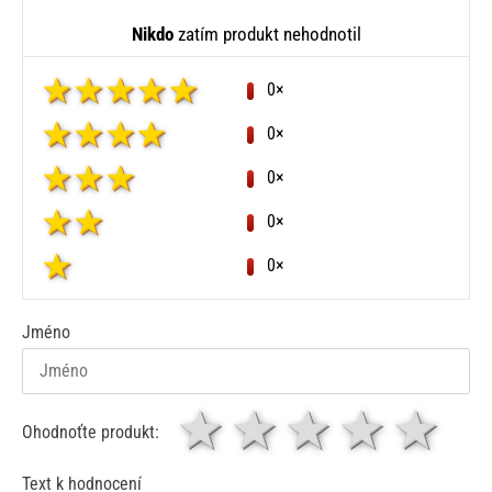
Nikdo
zatím produkt nehodnotil
0×
0×
0×
0×
0×
Jméno
1 hvězda
2 hvězdy
3 hvěz
4 hv
5
Ohodnoťte produkt:
Text k hodnocení