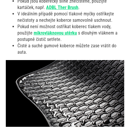
Pokud jsou koberečky silně znečištěné, použijte
kartáček, např.
ADBL Ther Brush
.
V ideálním případě pomocí tlakové myčky ostříkejte
nečistoty a nechejte koberce samovolně uschnout.
Pokud není možnost ostříkat koberec tlakem vody,
použijte
mikrovláknovou utěrku
s dlouhým vláknem a
postupně čistič setřete.
Čisté a suché gumové koberce můžete zase vrátit do
auta.