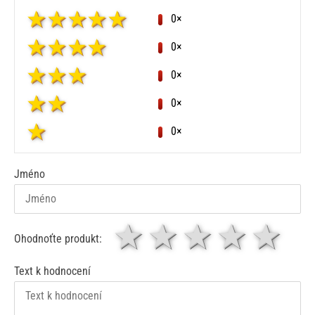
0×
0×
0×
0×
0×
Jméno
1 hvězda
2 hvězdy
3 hvěz
4 hv
5
Ohodnoťte produkt:
Text k hodnocení