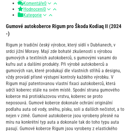
Komentáře
0
Hodnocení
0
Kategorie
Gumové autokoberce Rigum pro Škoda Kodiaq II (2024
-)
Rigum je tradiční český výrobce, který sídlí v Dubňanech, v
srdci jižní Moravy. Mají zde bohaté zkušenosti s výrobou
gumových a textilních autokoberců, s gumovými vanami do
kufru aut a dalšími produkty. Při výrobě autokoberců a
gumových van, které produkují dle vlastních střihů a designu,
vždy provádí přísné výstupní kontroly každého výrobku. V
Rigum mají patentovanou vlastní fixaci autokoberců, která
udrží koberec stále na svém místě. Spodní strana gumového
koberce má protiskluzovou vrstvu, koberec se proto
neposouvá. Gumové koberce dokonale ochrání originální
podlahu auta od vody, sněhu, písku, soli a dalších nečistot, a to
nejen v zimě. Gumové autokoberce jsou vyrobeny přesně na
míru na konkrétní typ auta a dokonale tak do toho typu auta
pasují. Gumové koberce Rigum jsou vyrobeny z elastického