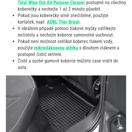
Total Wipe Out All Purpose Cleaner
postupně na všechny
koberečky a nechejte 1 až 2 minuty působit.
Pokud jsou koberečky silně znečištěné, použijte
kartáček, např.
ADBL Ther Brush
.
V ideálním případě pomocí tlakové myčky ostříkejte
nečistoty a nechejte koberce samovolně uschnout.
Pokud není možnost ostříkat koberec tlakem vody,
použijte
mikrovláknovou utěrku
s dlouhým vláknem a
postupně čistič setřete.
Čisté a suché gumové koberce můžete zase vrátit do
auta.