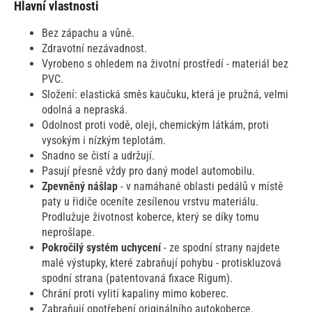
Hlavní vlastnosti
Bez zápachu a vůně.
Zdravotní nezávadnost.
Vyrobeno s ohledem na životní prostředí - materiál bez
PVC.
Složení: elastická směs kaučuku, která je pružná, velmi
odolná a nepraská.
Odolnost proti vodě, oleji, chemickým látkám, proti
vysokým i nízkým teplotám.
Snadno se čistí a udržují.
Pasují přesně vždy pro daný model automobilu.
Zpevněný nášlap
- v namáhané oblasti pedálů v místě
paty u řidiče oceníte zesílenou vrstvu materiálu.
Prodlužuje životnost koberce, který se díky tomu
neprošlape.
Pokročilý systém uchycení
- ze spodní strany najdete
malé výstupky, které zabraňují pohybu - protiskluzová
spodní strana (patentovaná fixace Rigum).
Chrání proti vylití kapaliny mimo koberec.
Zabraňují opotřebení originálního autokoberce.