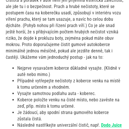
Čistota a pořádek v autě není jen příjemná estetická záležitost,
ale jde tu i o bezpečnost. Prach a hrubé nečistoty, které se
postupem času na koberečku usadí, způsobují v interiéru vozu
víření prachu, který se tam usazuje, a navíc ho celou dobu
dýcháte. (Pohyb nohou při řízení prach víří.) Co je ale snad
ještě horší, že s přibývajícím počtem hrubých nečistot vzniká
riziko, že dojde k prokluzu boty, zejména pokud máte obuv
mokrou. Proto doporučujeme čistit gumové autokoberce
minimálně jednou měsíčně, pokud ale jezdíte denně, tak i
častěji. Ukážeme vám jednoduchý postup - jak na to:
Nejprve vysavačem koberce důkladně vysajte. (Klidně v
autě nebo mimo.)
Případně vytřepejte nečistoty z koberce venku na místě
k tomu určeném a vhodném.
Vysajte samotnou podlahu auta - koberec.
Koberce položte venku na čisté místo, nebo zavěste na
zeď, příp. místo k tomu určené.
Je žádoucí, aby spodní strana gumového koberce
zůstala čistá.
Následně nastříkejte univerzální čistič, např.
Dodo Juice