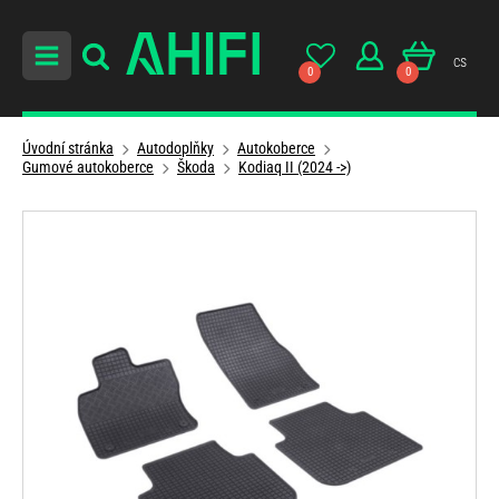
cs
0
0
Úvodní stránka
Autodoplňky
Autokoberce
Gumové autokoberce
Škoda
Kodiaq II (2024 ->)