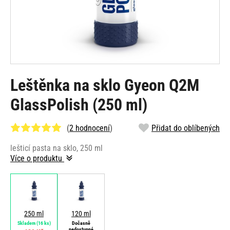
Leštěnka na sklo Gyeon Q2M
GlassPolish (250 ml)
(
2 hodnocení
)
Přidat do oblíbených
lešticí pasta na sklo, 250 ml
Více o produktu
250 ml
120 ml
Skladem
(16 ks)
Dočasně
nedostupné