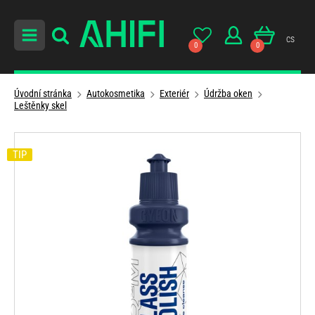
cs
0
0
Úvodní stránka
Autokosmetika
Exteriér
Údržba oken
Leštěnky skel
TIP