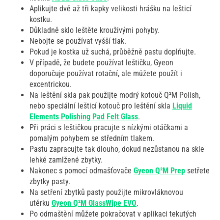
Aplikujte dvě až tři kapky velikosti hrášku na lešticí
kostku.
Důkladně sklo leštěte krouživými pohyby.
Nebojte se používat vyšší tlak.
Pokud je kostka už suchá, průběžně pastu doplňujte.
V případě, že budete používat leštičku, Gyeon
doporučuje používat rotační, ale můžete použít i
excentrickou.
Na leštění skla pak použijte modrý kotouč Q²M Polish,
nebo speciální lešticí kotouč pro leštění skla
Liquid
Elements Polishing Pad Felt Glass
.
Při práci s leštičkou pracujte s nízkými otáčkami a
pomalým pohybem se středním tlakem.
Pastu zapracujte tak dlouho, dokud nezůstanou na skle
lehké zamlžené zbytky.
Nakonec s pomocí odmašťovače
Gyeon Q²M Prep
setřete
zbytky pasty.
Na setření zbytků pasty použijte mikrovláknovou
utěrku
Gyeon
Q²M
GlassWipe EVO
.
Po odmaštění můžete pokračovat v aplikaci tekutých