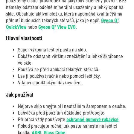
použitelný čisticí prostředek na jakýkoliv skleněný povrch. Bez
námahy odstraní odolné minerální usazeniny a lehký opar na
skle. Obsahuje aktivní složku, která napomáhá kvalitnějšímu
přilnutí budoucích tekutých stěračů, jako je např.
Gyeon Q²
QuickView
nebo
Gyeon Q² View EVO
.
Hlavní vlastnosti
Super výkonná lešticí pasta na sklo.
Dokáže odstranit většinu znečištění a lehké škrábance
ve skle.
Používá se před aplikací tekutých stěračů.
Lze ji používat ručně nebo pomocí leštičky.
V lahvi s praktickým dávkovačem.
Jak používat
Nejprve sklo umyjte pH neutrálním šamponem a osušte.
Lahvičku před použitím důkladně protřepejte.
Při práci vždy používejte
ochranné gumové rukavice
.
Pokud pracujete ručně, tak pastu naneste na lešticí
kostku
ADBL Glass Cube
.