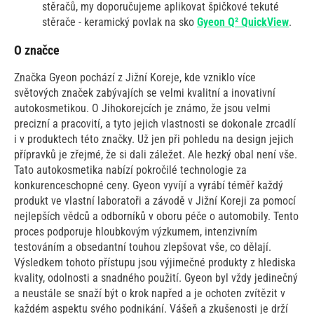
stěračů, my doporučujeme aplikovat špičkové tekuté
stěrače - keramický povlak na sko
Gyeon Q² QuickView
.
O značce
Značka Gyeon pochází z Jižní Koreje, kde vzniklo více
světových značek zabývajích se velmi kvalitní a inovativní
autokosmetikou. O Jihokorejcích je známo, že jsou velmi
precizní a pracovití, a tyto jejich vlastnosti se dokonale zrcadlí
i v produktech této značky. Už jen při pohledu na design jejich
přípravků je zřejmé, že si dali záležet. Ale hezký obal není vše.
Tato autokosmetika nabízí pokročilé technologie za
konkurenceschopné ceny. Gyeon vyvíjí a vyrábí téměř každý
produkt ve vlastní laboratoři a závodě v Jižní Koreji za pomocí
nejlepších vědců a odborníků v oboru péče o automobily. Tento
proces podporuje hloubkovým výzkumem, intenzivním
testováním a obsedantní touhou zlepšovat vše, co dělají.
Výsledkem tohoto přístupu jsou výjimečné produkty z hlediska
kvality, odolnosti a snadného použití. Gyeon byl vždy jedinečný
a neustále se snaží být o krok napřed a je ochoten zvítězit v
každém aspektu svého podnikání. Vášeň a zkušenosti je drží