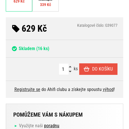
629 Kč
339 Kč
629 Kč
Katalogové číslo: G39077
Skladem
(16 ks)
ks
DO KOŠÍKU
Registrujte se
do Ahifi clubu a získejte spoustu
výhod
!
POMŮŽEME VÁM S NÁKUPEM
Využijte naši
poradnu