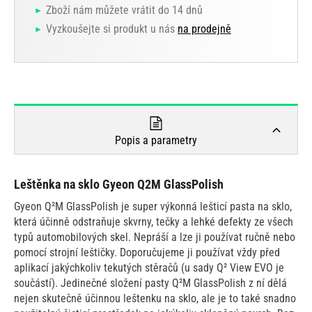
Zboží nám můžete vrátit do 14 dnů
Vyzkoušejte si produkt u nás
na prodejně
Popis a parametry
Leštěnka na sklo Gyeon Q2M GlassPolish
Gyeon Q²M GlassPolish je super výkonná lešticí pasta na sklo,
která účinně odstraňuje skvrny, tečky a lehké defekty ze všech
typů automobilových skel. Nepráší a lze ji používat ručně nebo
pomocí strojní leštičky. Doporučujeme ji používat vždy před
aplikací jakýchkoliv tekutých stěračů (u sady Q² View EVO je
součástí). Jedinečné složení pasty Q²M GlassPolish z ní dělá
nejen skutečně účinnou leštenku na sklo, ale je to také snadno