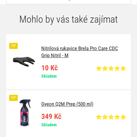
Mohlo by vás také zajímat
TIP
Nitrilová rukavice Brela Pro Care CDC
Grip Nitril - M
10 Kč
Skladem
TIP
Gyeon Q2M Prep (500 ml)
349 Kč
Skladem