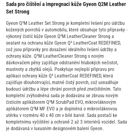
Sada pro čištění a impregnaci kůže Gyeon Q2M Leather
Set Strong
Gyeon Q²M Leather Set Strong je kompletní řešení pro údržbu
kožených povrchů v automobilu, které obsahuje tyto přípravky -
výkonný čistič kůže Gyeon Q²M LeatherCleaner Strong a
sealant na ochranu kůže Gyeon Q² LeatherCoat REDEFINED,
což jsou přípravky pro dosažení ideálního řešení údržby a
ochrany kůže. Q²M LeatherCleaner Strong s novým
dávkovačem pěny zajišťuje odstranění hlubokých nečistot,
mastnoty a zbytků olejů. Poskytuje nejlepší přípravu pro
aplikaci ochrany kůže Q² LeatherCoat REDEFINED, která
zajišťuje dlouhotrvající, matně čistý povrch, což usnadňuje
budoucí údržbu a lépe chrání povrch před znečištěním.
Tato
kompletní zvýhodněná sada je dodávána se zbrusu novým
čisticím aplikátorem Q²M ScrubPad EVO, mikrovláknovým
aplikátorem Q²M MF EVO a je doplněná o mikrovláknovou
utěrku v rozměru 40 x 40 cm v bílé barvě. Sada postačí ke
kompletnímu vyčištění a ochraně 2 až 3 interiérů vozidel. Sada
je dodávaná v luxusním designovém balení Gyeon.