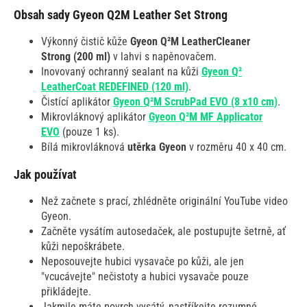
Obsah sady Gyeon Q2M Leather Set Strong
Výkonný čistič kůže
Gyeon Q²M LeatherCleaner
Strong
(200 ml)
v lahvi s napěnovačem.
Inovovaný ochranný sealant na kůži
Gyeon Q²
LeatherCoat REDEFINED (120 ml)
.
Čistící aplikátor
Gyeon Q²M ScrubPad EVO (8 x10 cm)
.
Mikrovláknový aplikátor
Gyeon Q²M MF Applicator
EVO
(pouze 1 ks).
Bílá mikrovláknová
utěrka Gyeon
v rozměru 40 x 40 cm.
Jak používat
Než začnete s prací, zhlédněte originální YouTube video
Gyeon.
Začněte vysátím autosedaček, ale postupujte šetrně, ať
kůži nepoškrábete.
Neposouvejte hubici vysavače po kůži, ale jen
"vcucávejte" nečistoty a hubici vysavače pouze
přikládejte.
Jakmile máte povrch vysátý, nastříkejte rozumné