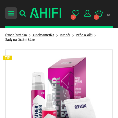
cs
0
0
Úvodní stránka
Autokosmetika
Interiér
Péče o kůži
Sady na čištění kůže
TIP