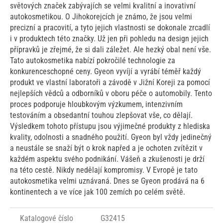
světových značek zabývajích se velmi kvalitní a inovativní
autokosmetikou. O Jihokorejcích je známo, že jsou velmi
precizní a pracovití, a tyto jejich vlastnosti se dokonale zrcadlí
i v produktech této značky. Už jen při pohledu na design jejich
přípravků je zřejmé, že si dali záležet. Ale hezký obal není vše.
Tato autokosmetika nabízí pokročilé technologie za
konkurenceschopné ceny. Gyeon vyvíjí a vyrábí téměř každý
produkt ve vlastní laboratoři a závodě v Jižní Koreji za pomocí
nejlepších vědců a odborníků v oboru péče o automobily. Tento
proces podporuje hloubkovým výzkumem, intenzivním
testováním a obsedantní touhou zlepšovat vše, co dělají.
Výsledkem tohoto přístupu jsou výjimečné produkty z hlediska
kvality, odolnosti a snadného použití. Gyeon byl vždy jedinečný
a neustále se snaží být o krok napřed a je ochoten zvítězit v
každém aspektu svého podnikání. Vášeň a zkušenosti je drží
na této cestě. Nikdy nedělají kompromisy. V Evropě je tato
autokosmetika velmi uznávaná. Dnes se Gyeon prodává na 6
kontinentech a ve více jak 100 zemích po celém světě.
Katalogové číslo
G32415