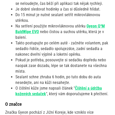
se neloudejte, čas běží při aplikaci tak nějak rychleji.
Je dobré sledovat hodinky a čas si důsledně hlídat.
Do 15 minut je nutné sealant setřít mikrovláknovou
utěrkou.
Na setření použijte mikrovláknovou utěrku
Gyeon Q²M
BaldWipe EVO
nebo čistou a suchou utěrku, která je v
balení.
Takto postupujte po celém autě - začněte volantem, pak
sedadlo řidiče, sedadlo spolujezdce, zadní sedadla a
nakonec dveřní výplně a loketní opěrku.
Pokud je potřeba, posouvejte si sedačku dopředu nebo
naopak zase dozadu, lépe se tak dostanete na všechna
místa.
Sealant schne zhruba 6 hodin, po tuto dobu do auta
nesedejte, ani na kůži nesahejte.
O čištění kůže jsme napsali článek "
Čištění a údržba
kožených sedaček
", který vám doporučujeme k přečtení.
O značce
Značka Gyeon pochází z Jižní Koreje, kde vzniklo více