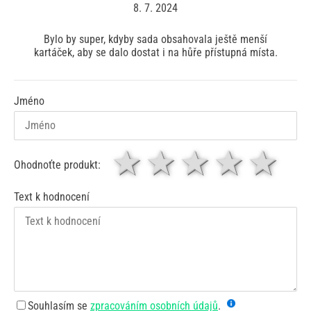
8. 7. 2024
Bylo by super, kdyby sada obsahovala ještě menší
kartáček, aby se dalo dostat i na hůře přístupná místa.
Jméno
1 hvězda
2 hvězdy
3 hvěz
4 hv
5
Ohodnoťte produkt:
Text k hodnocení
Souhlasím se
zpracováním osobních údajů
.