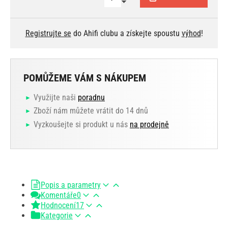
Registrujte se
do Ahifi clubu a získejte spoustu
výhod
!
POMŮŽEME VÁM S NÁKUPEM
Využijte naši
poradnu
Zboží nám můžete vrátit do 14 dnů
Vyzkoušejte si produkt u nás
na prodejně
Popis a parametry
Komentáře
0
Hodnocení
17
Kategorie