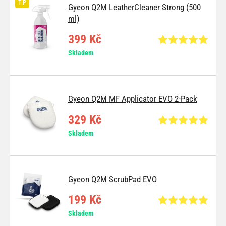
TIP
Gyeon Q2M LeatherCleaner Strong (500
ml)
399 Kč
Skladem
Gyeon Q2M MF Applicator EVO 2-Pack
329 Kč
Skladem
Gyeon Q2M ScrubPad EVO
199 Kč
Skladem