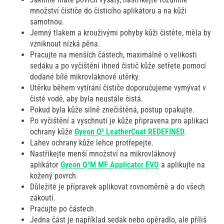
množství čističe do čisticího aplikátoru a na kůži
samotnou.
Jemný tlakem a krouživými pohyby kůži čistěte, měla by
vzniknout nízká pěna.
Pracujte na menších částech, maximálně o velikosti
sedáku a po vyčištění ihned čistič kůže setřete pomocí
dodané bílé mikrovláknové utěrky.
Utěrku během vytírání čističe doporučujeme vymývat v
čisté vodě, aby byla neustále čistá.
Pokud byla kůže silně znečištěná, postup opakujte.
Po vyčištění a vyschnutí je kůže připravena pro aplikaci
ochrany kůže
Gyeon Q² LeatherCoat REDEFINED
.
Lahev ochrany kůže lehce protřepejte.
Nastříkejte menší množství na mikrovláknový
aplikátor
Gyeon Q²M MF Applicator EVO
a aplikujte na
kožený povrch.
Důležité je přípravek aplikovat rovnoměrně a do všech
zákoutí.
Pracujte po částech.
Jedna část je například sedák nebo opěradlo, ale příliš