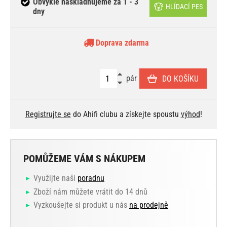
Obvykle naskladňujeme za 1 - 3
HLÍDACÍ PES
dny
Doprava zdarma
pár
DO KOŠÍKU
Registrujte se
do Ahifi clubu a získejte spoustu
výhod
!
POMŮŽEME VÁM S NÁKUPEM
Využijte naši
poradnu
Zboží nám můžete vrátit do 14 dnů
Vyzkoušejte si produkt u nás
na prodejně