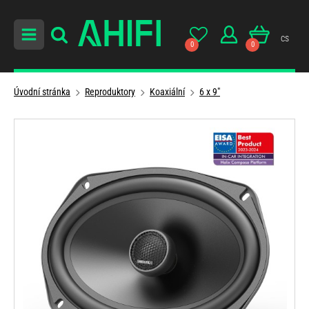
cs
0
0
Úvodní stránka
Reproduktory
Koaxiální
6 x 9"