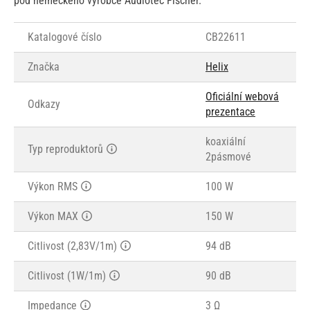
pod německého výrobce Audiotec Fischer.
Katalogové číslo
CB22611
Značka
Helix
Oficiální webová
Odkazy
prezentace
koaxiální
Typ reproduktorů
2pásmové
Výkon RMS
100 W
Výkon MAX
150 W
Citlivost (2,83V/1m)
94 dB
Citlivost (1W/1m)
90 dB
Impedance
3 Ω