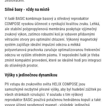
zesilovačem.
Silné basy - vždy na místě
V řadě BASIC kombinuje basový a středový reproduktor
COMPOSE vysokou účinnost s vynikající kvalitou zvuku. Lehká,
ale stabilní polypropylenová membrána poskytuje výjimečný
zvukový výkon, zatímco robustní koš je vybaven přídavnými
větracími otvory pro optimální chlazení. Výkonný magnetický
systém zajišťuje ideální impulzní odezvu a měkká
polyuretanová prachovka zaručuje optimalizovanou frekvenční
odezvu ve vyšším středním pásmu. V neposlední řadě je třeba
zmínit kompaktní provedení, které se ideálně hodí pro integraci
do stísněných prostor.
Výšky s jedinečnou dynamikou
Při vstupu do zvukového světa HELIX COMPOSE jsou
samozřejmě nezbytné přesné výšky, aby byl hudební zážitek po
všech stránkách vzrušující. V souladu s tím výškový
reproduktor BASIC používá potaženou hedvábnou kopuli a také
vysoce účinný neodymový magnet - výsledek: jedinečná