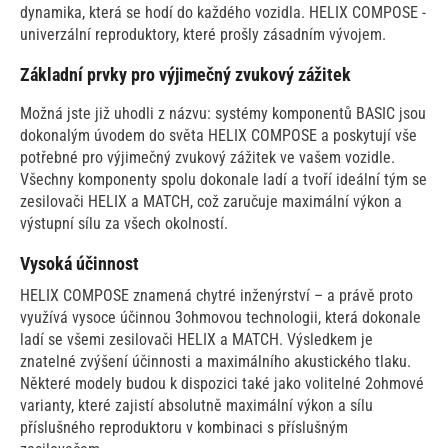
dynamika, která se hodí do každého vozidla. HELIX COMPOSE -
univerzální reproduktory, které prošly zásadním vývojem.
Základní prvky pro výjimečný zvukový zážitek
Možná jste již uhodli z názvu: systémy komponentů BASIC jsou
dokonalým úvodem do světa HELIX COMPOSE a poskytují vše
potřebné pro výjimečný zvukový zážitek ve vašem vozidle.
Všechny komponenty spolu dokonale ladí a tvoří ideální tým se
zesilovači HELIX a MATCH, což zaručuje maximální výkon a
výstupní sílu za všech okolností.
Vysoká účinnost
HELIX COMPOSE znamená chytré inženýrství – a právě proto
využívá vysoce účinnou 3ohmovou technologii, která dokonale
ladí se všemi zesilovači HELIX a MATCH. Výsledkem je
znatelné zvýšení účinnosti a maximálního akustického tlaku.
Některé modely budou k dispozici také jako volitelné 2ohmové
varianty, které zajistí absolutně maximální výkon a sílu
příslušného reproduktoru v kombinaci s příslušným