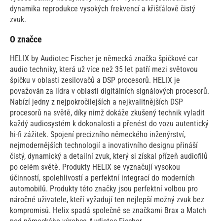
dynamika reprodukce vysokých frekvencí a křišťálově čistý
zvuk.
O značce
HELIX by Audiotec Fischer je německá značka špičkové car
audio techniky, která už více než 35 let patří mezi světovou
špičku v oblasti zesilovačů a DSP procesorů. HELIX je
považován za lídra v oblasti digitálních signálových procesorů.
Nabízí jedny z nejpokročilejších a nejkvalitnějších DSP
procesorů na světě, díky nimž dokáže zkušený technik vyladit
každý audiosystém k dokonalosti a přenést do vozu autentický
hi-fi zážitek. Spojení precizního německého inženýrství,
nejmodernějších technologií a inovativního designu přináší
čistý, dynamický a detailní zvuk, který si získal přízeň audiofilů
po celém světě. Produkty HELIX se vyznačují vysokou
účinností, spolehlivostí a perfektní integrací do moderních
automobilů. Produkty této značky jsou perfektní volbou pro
náročné uživatele, kteří vyžadují ten nejlepší možný zvuk bez
kompromisů. Helix spadá společně se značkami Brax a Match