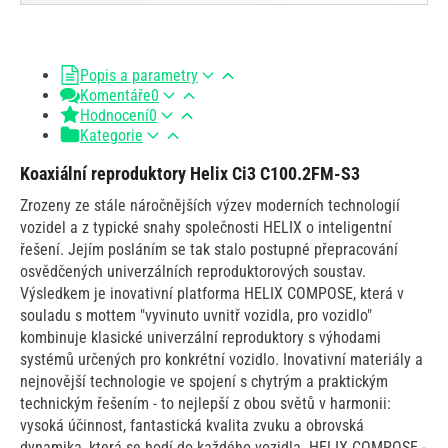
Popis a parametry
Komentáře
0
Hodnocení
0
Kategorie
Koaxiální reproduktory Helix Ci3 C100.2FM-S3
Zrozeny ze stále náročnějších výzev moderních technologií
vozidel a z typické snahy společnosti HELIX o inteligentní
řešení. Jejím posláním se tak stalo postupné přepracování
osvědčených univerzálních reproduktorových soustav.
Výsledkem je inovativní platforma HELIX COMPOSE, která v
souladu s mottem "vyvinuto uvnitř vozidla, pro vozidlo"
kombinuje klasické univerzální reproduktory s výhodami
systémů určených pro konkrétní vozidlo. Inovativní materiály a
nejnovější technologie ve spojení s chytrým a praktickým
technickým řešením - to nejlepší z obou světů v harmonii:
vysoká účinnost, fantastická kvalita zvuku a obrovská
dynamika, která se hodí do každého vozidla. HELIX COMPOSE -