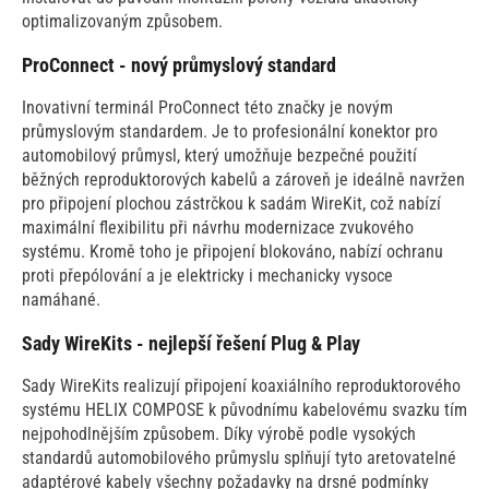
optimalizovaným způsobem.
ProConnect - nový průmyslový standard
Inovativní terminál ProConnect této značky je novým
průmyslovým standardem. Je to profesionální konektor pro
automobilový průmysl, který umožňuje bezpečné použití
běžných reproduktorových kabelů a zároveň je ideálně navržen
pro připojení plochou zástrčkou k sadám WireKit, což nabízí
maximální flexibilitu při návrhu modernizace zvukového
systému. Kromě toho je připojení blokováno, nabízí ochranu
proti přepólování a je elektricky i mechanicky vysoce
namáhané.
Sady WireKits - nejlepší řešení Plug & Play
Sady WireKits realizují připojení koaxiálního reproduktorového
systému HELIX COMPOSE k původnímu kabelovému svazku tím
nejpohodlnějším způsobem. Díky výrobě podle vysokých
standardů automobilového průmyslu splňují tyto aretovatelné
adaptérové kabely všechny požadavky na drsné podmínky