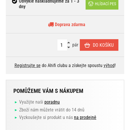
Obvykle naskladňujeme za 1 - 3
HLÍDACÍ PES
dny
Doprava zdarma
pár
DO KOŠÍKU
Registrujte se
do Ahifi clubu a získejte spoustu
výhod
!
POMŮŽEME VÁM S NÁKUPEM
Využijte naši
poradnu
Zboží nám můžete vrátit do 14 dnů
Vyzkoušejte si produkt u nás
na prodejně