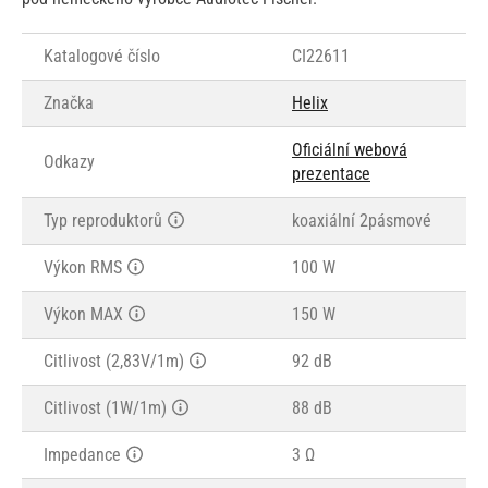
Katalogové číslo
CI22611
Značka
Helix
Oficiální webová
Odkazy
prezentace
Typ reproduktorů
koaxiální 2pásmové
Výkon RMS
100 W
Výkon MAX
150 W
Citlivost (2,83V/1m)
92 dB
Citlivost (1W/1m)
88 dB
Impedance
3 Ω