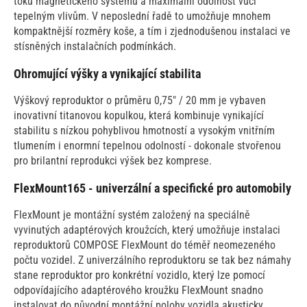
toku magnetického systému a maximální odolnost vůči
tepelným vlivům. V neposlední řadě to umožňuje mnohem
kompaktnější rozměry koše, a tím i zjednodušenou instalaci ve
stísněných instalačních podmínkách.
Ohromující výšky a vynikající stabilita
Výškový reproduktor o průměru 0,75" / 20 mm je vybaven
inovativní titanovou kopulkou, která kombinuje vynikající
stabilitu s nízkou pohyblivou hmotností a vysokým vnitřním
tlumením i enormní tepelnou odolností - dokonale stvořenou
pro brilantní reprodukci výšek bez komprese.
FlexMount165 - univerzální a specifické pro automobily
FlexMount je montážní systém založený na speciálně
vyvinutých adaptérových kroužcích, který umožňuje instalaci
reproduktorů COMPOSE FlexMount do téměř neomezeného
počtu vozidel. Z univerzálního reproduktoru se tak bez námahy
stane reproduktor pro konkrétní vozidlo, který lze pomocí
odpovídajícího adaptérového kroužku FlexMount snadno
instalovat do původní montážní polohy vozidla akusticky