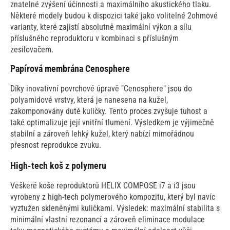
znatelné zvýšení účinnosti a maximálního akustického tlaku.
Některé modely budou k dispozici také jako volitelné 2ohmové
varianty, které zajistí absolutně maximální výkon a sílu
příslušného reproduktoru v kombinaci s příslušným
zesilovačem.
Papírová membrána Cenosphere
Díky inovativní povrchové úpravě "Cenosphere" jsou do
polyamidové vrstvy, která je nanesena na kužel,
zakomponovány duté kuličky. Tento proces zvyšuje tuhost a
také optimalizuje její vnitřní tlumení. Výsledkem je výjimečně
stabilní a zároveň lehký kužel, který nabízí mimořádnou
přesnost reprodukce zvuku.
High-tech koš z polymeru
Veškeré koše reproduktorů HELIX COMPOSE i7 a i3 jsou
vyrobeny z high-tech polymerového kompozitu, který byl navíc
vyztužen skleněnými kuličkami. Výsledek: maximální stabilita s
minimální vlastní rezonancí a zároveň eliminace modulace