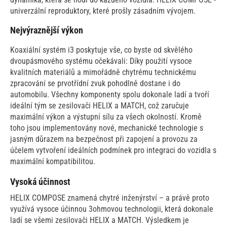
univerzální reproduktory, které prošly zásadním vývojem.
Nejvýraznější výkon
Koaxiální systém i3 poskytuje vše, co byste od skvělého
dvoupásmového systému očekávali: Díky použití vysoce
kvalitních materiálů a mimořádně chytrému technickému
zpracování se prvotřídní zvuk pohodlně dostane i do
automobilu. Všechny komponenty spolu dokonale ladí a tvoří
ideální tým se zesilovači HELIX a MATCH, což zaručuje
maximální výkon a výstupní sílu za všech okolností. Kromě
toho jsou implementovány nové, mechanické technologie s
jasným důrazem na bezpečnost při zapojení a provozu za
účelem vytvoření ideálních podmínek pro integraci do vozidla s
maximální kompatibilitou.
Vysoká účinnost
HELIX COMPOSE znamená chytré inženýrství – a právě proto
využívá vysoce účinnou 3ohmovou technologii, která dokonale
ladí se všemi zesilovači HELIX a MATCH. Výsledkem je