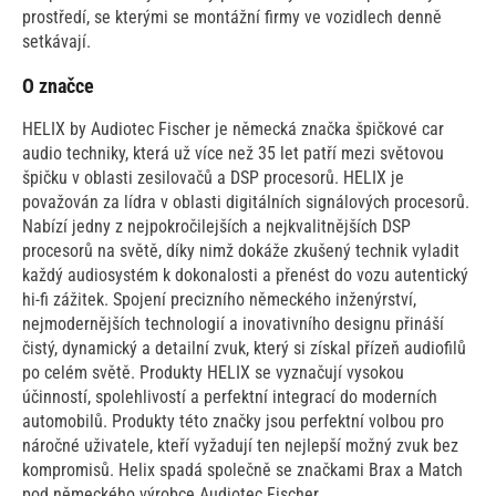
prostředí, se kterými se montážní firmy ve vozidlech denně
setkávají.
O značce
HELIX by Audiotec Fischer je německá značka špičkové car
audio techniky, která už více než 35 let patří mezi světovou
špičku v oblasti zesilovačů a DSP procesorů. HELIX je
považován za lídra v oblasti digitálních signálových procesorů.
Nabízí jedny z nejpokročilejších a nejkvalitnějších DSP
procesorů na světě, díky nimž dokáže zkušený technik vyladit
každý audiosystém k dokonalosti a přenést do vozu autentický
hi-fi zážitek. Spojení precizního německého inženýrství,
nejmodernějších technologií a inovativního designu přináší
čistý, dynamický a detailní zvuk, který si získal přízeň audiofilů
po celém světě. Produkty HELIX se vyznačují vysokou
účinností, spolehlivostí a perfektní integrací do moderních
automobilů. Produkty této značky jsou perfektní volbou pro
náročné uživatele, kteří vyžadují ten nejlepší možný zvuk bez
kompromisů. Helix spadá společně se značkami Brax a Match
pod německého výrobce Audiotec Fischer.