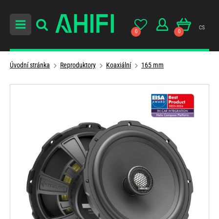
cs
0
0
Úvodní stránka
Reproduktory
Koaxiální
165 mm