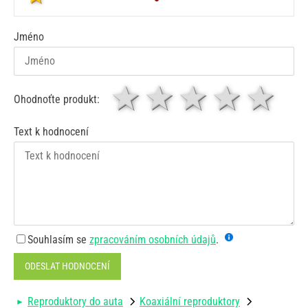
Jméno
1 hvězda
2 hvězdy
3 hvěz
4 hv
5
Ohodnoťte produkt:
Text k hodnocení
Souhlasím se
zpracováním osobních údajů
.
ODESLAT HODNOCENÍ
Reproduktory do auta
Koaxiální reproduktory