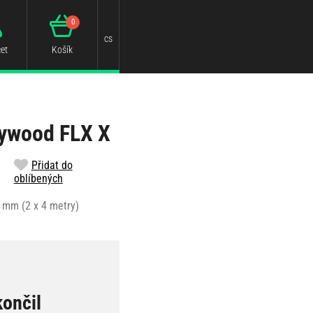
0
cs
et
Košík
lywood FLX X
Přidat do
oblíbených
 mm (2 x 4 metry)
končil