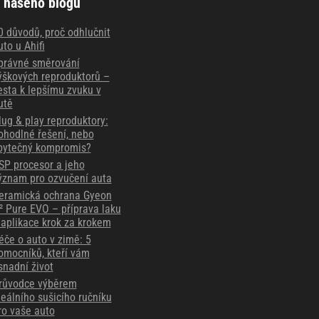
 našeho blogu
0 důvodů, proč odhlučnit
uto u Ahifi
právné směrování
ýškových reproduktorů –
esta k lepšímu zvuku v
utě
lug & play reproduktory:
ohodlné řešení, nebo
bytečný kompromis?
SP procesor a jeho
ýznam pro ozvučení auta
eramická ochrana Gyeon
² Pure EVO – příprava laku
 aplikace krok za krokem
éče o auto v zimě: 5
omocníků, kteří vám
snadní život
růvodce výběrem
deálního sušicího ručníku
ro vaše auto