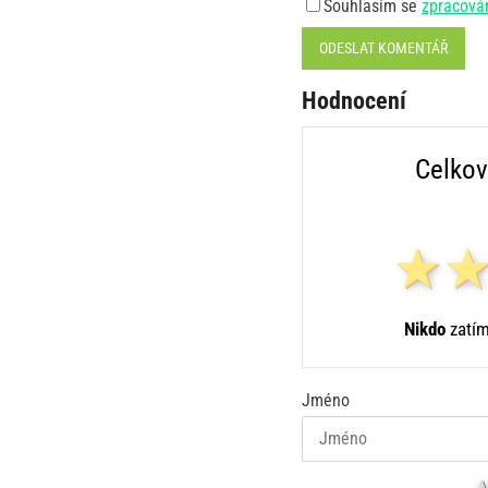
Souhlasím se
zpracová
ODESLAT KOMENTÁŘ
Hodnocení
Celkov
Nikdo
zatím
Jméno