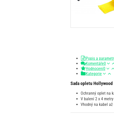
Popis a paramet
Komentáře
0
Hodnocení
0
Kategorie
Sada opletu Hollywood
Ochranný oplet na k
V balení 2 x 4 metry 
Vhodný na kabel až