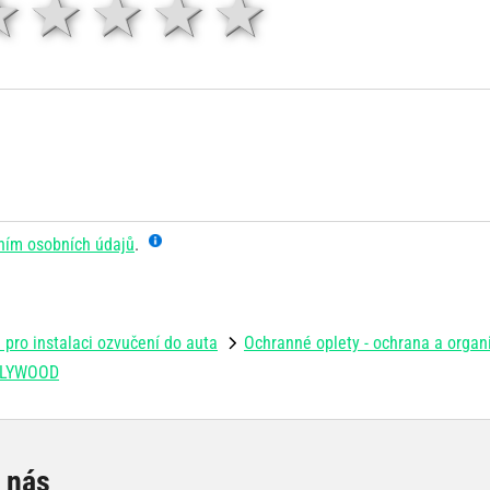
1 hvězda
2 hvězdy
3 hvězdy
4 hvězdy
5 hvězd
ním osobních údajů
.
 pro instalaci ozvučení do auta
Ochranné oplety - ochrana a organ
OLLYWOOD
e nás