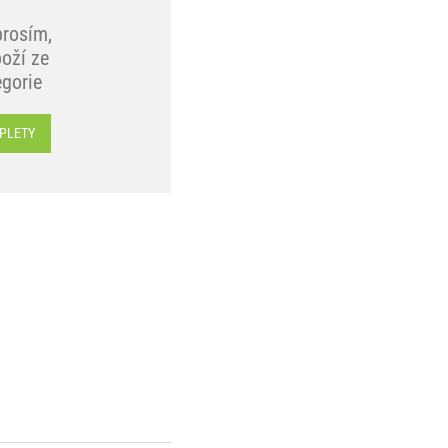
prosím,
oží ze
egorie
PLETY