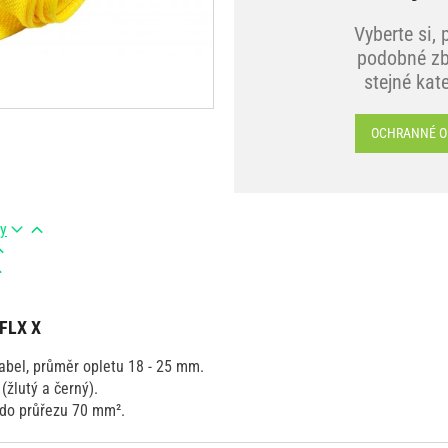
Vyberte si, 
podobné zb
stejné kat
OCHRANNÉ O
ry
 FLX X
abel, průměr opletu 18 - 25 mm.
(žlutý a černý).
 do průřezu 70 mm².