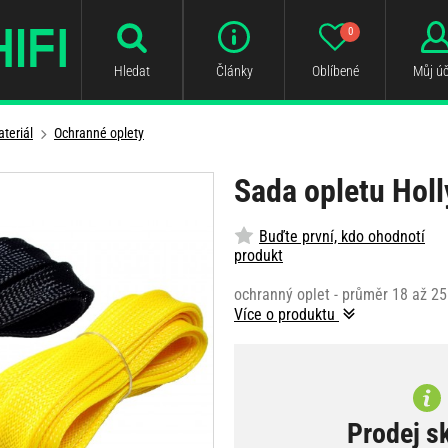
0
Hledat
Články
Oblíbené
Můj úč
teriál
Ochranné oplety
Sada opletu Hol
Buďte první, kdo ohodnotí
produkt
ochranný oplet - průměr 18 až 25
Více o produktu
Prodej s