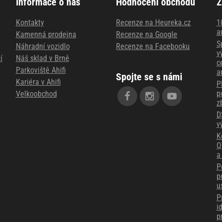
Informace o nás
Hodnocení obchodu
Z
Kontakty
Recenze na Heureka.cz
1
a
Kamenná prodejna
Recenze na Google
S
Náhradní vozidlo
Recenze na Facebooku
v
í
Náš sklad v Brně
c
Parkoviště Ahifi
a
Spojte se s námi
Kariéra v Ahifi
P
p
Velkoobchod
z
D
v
K
Q
a
P
p
u
P
i
p