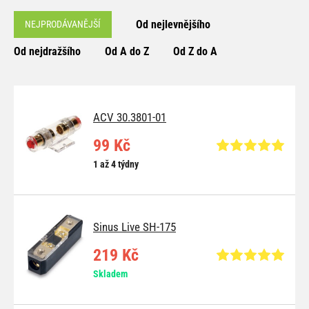
Od nejlevnějšího
NEJPRODÁVANĚJŠÍ
Od nejdražšího
Od A do Z
Od Z do A
ACV 30.3801-01
99 Kč
1 až 4 týdny
Sinus Live SH-175
219 Kč
Skladem