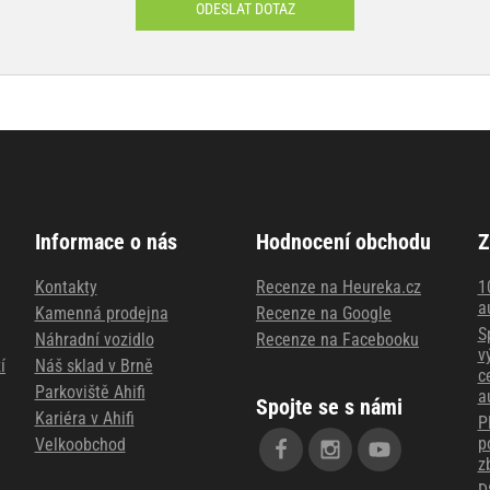
ODESLAT DOTAZ
Informace o nás
Hodnocení obchodu
Z
Kontakty
Recenze na Heureka.cz
1
a
Kamenná prodejna
Recenze na Google
S
Náhradní vozidlo
Recenze na Facebooku
v
í
Náš sklad v Brně
c
Parkoviště Ahifi
a
Spojte se s námi
Kariéra v Ahifi
P
p
Velkoobchod
z