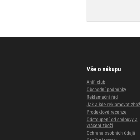
Vše o nákupu
Ahifi club
Obchodní podmínky
Reklamační řád
Jak a kde reklamovat zbož
Produktové recenze
Odstoupení od smlouvy a
vrácení zboží
Ochrana osobních údajů