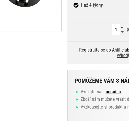
1 až 4 týdny
p
Registrujte se
do Ahifi clu
výhod
!
POMŮŽEME VÁM S NÁ
Využijte naši
poradnu
Zboží nám můžete vrátit 
Vyzkoušejte si produkt u