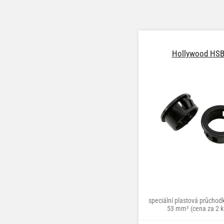
Hollywood HSB
speciální plastová průchod
53 mm² (cena za 2 k