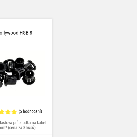
ollywood HSB 8
(5 hodnocení)
plastová průchodka na kabel
mm² (cena za 8 kusů)