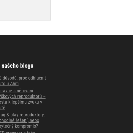
 našeho blogu
0 důvodů, proč odhlučnit
uto u Ahifi
právné směrování
ýškových reproduktorů –
esta k lepšímu zvuku v
utě
lug & play reproduktory:
ohodlné řešení, nebo
bytečný kompromis?