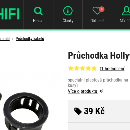
0
Hledat
Články
Oblíbené
Můj úč
teriál
Průchodky kabelů
Průchodka Holl
(
1 hodnocení
)
speciální plastová průchodka na
kusy)
Více o produktu
39 Kč