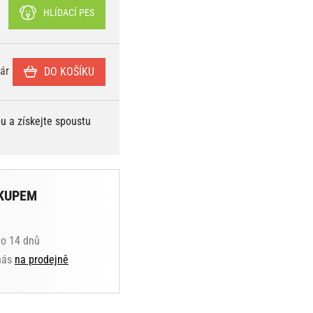
HLÍDACÍ PES
ár
DO KOŠÍKU
bu a získejte spoustu
KUPEM
do 14 dnů
 nás
na prodejně