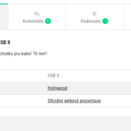
Komentáře
Hodnocení
0
1
HSB X
chodka pro kabel 70 mm².
HSB X
Hollywood
Oficiální webová prezentace