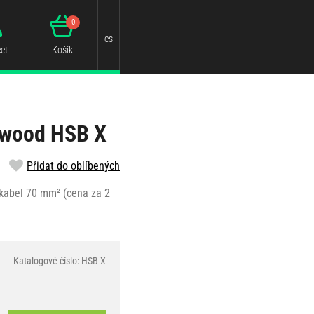
0
cs
et
Košík
ywood HSB X
Přidat do oblíbených
 kabel 70 mm² (cena za 2
Katalogové číslo: HSB X