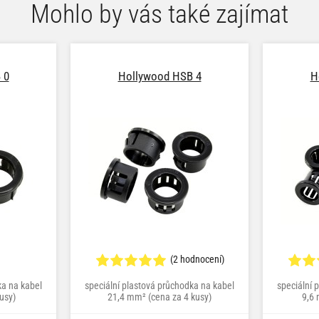
Mohlo by vás také zajímat
 0
Hollywood HSB 4
H
(2 hodnocení)
ka na kabel
speciální plastová průchodka na kabel
speciální 
usy)
21,4 mm² (cena za 4 kusy)
9,6 